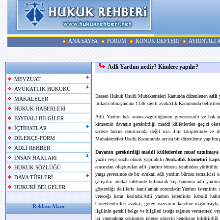
ANA SAYFA
FORUM
KONUK DEFTERİ
AYRINTILI
Adli Yardım nedir? Kimlere yapılır?
MEVZUAT
AVUKATLIK HUKUKU
Esasen Hukuk Usulü Muhakemeleri Kanunda düzenlenen
adli
MAKALELER
imkanı olmayanlara 1136 sayılı avukatlık Kanununda belirtilen
HUKUK HABERLERİ
Adli Yardım hak arama özgürlüğünün güvencesidir ve hak a
FAYDALI BİLGİLER
kimsenin davanın gerektirdiği maddi külfetlerden geçici olar
İÇTİHATLAR
sadece hukuk davalarında değil icra iflas takiplerinde ve ih
DİLEKÇE-FORM
Muhakemeleri Usulü Kanununda ayrıca bir düzenleme yapılmışt
ADLİ REHBER
Davanın gerektirdiği maddi külfetlerden muaf tutulmaya 
İNSAN HAKLARI
yazılı veya sözlü olarak yapılabilir.
Avukatlık hizmetini kaps
arasından oluşturulan adli yardım bürosu tarafından yürütülür
HUKUK SÖZLÜĞÜ
yargı çevresinde de bir avukatı adli yardım bürosu temsilcisi o
DAVA TÜRLERİ
çalışırlar. avukat talebinde bulunacak kişi baronun adli yardı
HUKUKİ BELGELER
gösterdiği delillerle kanıtlamak zorundadır.Yardım isteminin 
vereceği karar kesindir.Adli yardım isteminin kabulü halin
Görevlendirilen avukat, görev yazısının kendine ulaşmasıyla
Reklam Alanı
ilgilinin gerekli belge ve bilgileri isteğe rağmen vermemesi v
işi yapmaktan çekinmek isterse görevin kendisine bildirildiği 