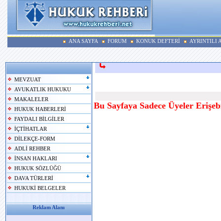
ANA SAYFA
FORUM
KONUK DEFTERİ
AYRINTILI
MEVZUAT
AVUKATLIK HUKUKU
MAKALELER
Bu Sayfaya Sadece Üyeler Erişebi
HUKUK HABERLERİ
FAYDALI BİLGİLER
İÇTİHATLAR
DİLEKÇE-FORM
ADLİ REHBER
İNSAN HAKLARI
HUKUK SÖZLÜĞÜ
DAVA TÜRLERİ
HUKUKİ BELGELER
Reklam Alanı