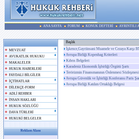
ANA SAYFA
FORUM
KONUK DEFTERİ
AYRINTILI
Başlık
İşkence,Gayriinsani Muamele ve Cezaya Karşı BM 
MEVZUAT
Avrupa Birliği Kopenhag Kriterleri
AVUKATLIK HUKUKU
Kıbrıs Belgeleri
MAKALELER
Karadeniz Ekonomik İşbirliği Örgütü Şartı
HUKUK HABERLERİ
Terörizmin Finansmanının Önlenmesi Sözleşmesi
FAYDALI BİLGİLER
Avrupa Güvenlik ve İşbirliği Konferansı Paris Şar
İÇTİHATLAR
Avrupa Birliği Katılım Ortaklığı Belgesi
DİLEKÇE-FORM
ADLİ REHBER
İNSAN HAKLARI
HUKUK SÖZLÜĞÜ
DAVA TÜRLERİ
HUKUKİ BELGELER
Reklam Alanı