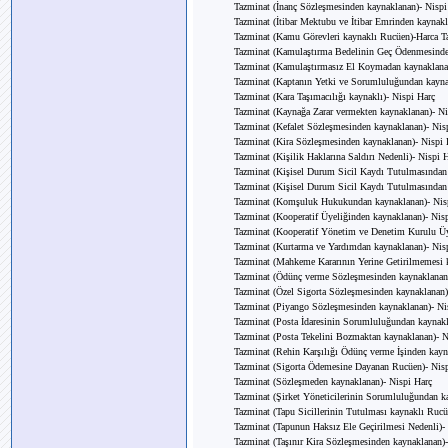
Tazminat (İnanç Sözleşmesinden kaynaklanan)- Nispi
Tazminat (İtibar Mektubu ve İtibar Emrinden kaynakl
Tazminat (Kamu Görevleri kaynaklı Rucüen)-Harca Ta
Tazminat (Kamulaştırma Bedelinin Geç Ödenmesinde
Tazminat (Kamulaştırmasız El Koymadan kaynaklana
Tazminat (Kaptanın Yetki ve Sorumluluğundan kayna
Tazminat (Kara Taşımacılığı kaynaklı)- Nispi Harç
Tazminat (Kaynağa Zarar vermekten kaynaklanan)- Ni
Tazminat (Kefalet Sözleşmesinden kaynaklanan)- Nis
Tazminat (Kira Sözleşmesinden kaynaklanan)- Nispi 
Tazminat (Kişilik Haklarına Saldırı Nedenli)- Nispi 
Tazminat (Kişisel Durum Sicil Kaydı Tutulmasından 
Tazminat (Kişisel Durum Sicil Kaydı Tutulmasından 
Tazminat (Komşuluk Hukukundan kaynaklanan)- Nis
Tazminat (Kooperatif Üyeliğinden kaynaklanan)- Nis
Tazminat (Kooperatif Yönetim ve Denetim Kurulu Üy
Tazminat (Kurtarma ve Yardımdan kaynaklanan)- Nis
Tazminat (Mahkeme Kararının Yerine Getirilmemesi k
Tazminat (Ödünç verme Sözleşmesinden kaynaklanan)
Tazminat (Özel Sigorta Sözleşmesinden kaynaklanan)
Tazminat (Piyango Sözleşmesinden kaynaklanan)- Ni
Tazminat (Posta İdaresinin Sorumluluğundan kaynakl
Tazminat (Posta Tekelini Bozmaktan kaynaklanan)- N
Tazminat (Rehin Karşılığı Ödünç verme İşinden kayn
Tazminat (Sigorta Ödemesine Dayanan Rucüen)- Nisp
Tazminat (Sözleşmeden kaynaklanan)- Nispi Harç
Tazminat (Şirket Yöneticilerinin Sorumluluğundan k
Tazminat (Tapu Sicillerinin Tutulması kaynaklı Rucü
Tazminat (Tapunun Haksız Ele Geçirilmesi Nedenli)-
Tazminat (Taşınır Kira Sözleşmesinden kaynaklanan)-