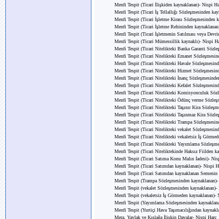
Menfi Tespit (Ticari İlişkiden kaynaklanan)- Nispi Ha
Menfi Tespit (Ticari İş Tellallığı Sözleşmesinden ka
Menfi Tespit (Ticari İşletme Kirası Sözleşmesinden 
Menfi Tespit (Ticari İşletme Rehininden kaynaklanan
Menfi Tespit (Ticari İşletmenin Satılması veya Devr
Menfi Tespit (Ticari Mümessillik kaynaklı)- Nispi H
Menfi Tespit (Ticari Nitelikteki Banka Garanti Sözl
Menfi Tespit (Ticari Nitelikteki Emanet Sözleşmesin
Menfi Tespit (Ticari Nitelikteki Havale Sözleşmesin
Menfi Tespit (Ticari Nitelikteki Hizmet Sözleşmesin
Menfi Tespit (Ticari Nitelikteki İnanç Sözleşmesinde
Menfi Tespit (Ticari Nitelikteki Kefalet Sözleşmesin
Menfi Tespit (Ticari Nitelikteki Komisyonculuk Söz
Menfi Tespit (Ticari Nitelikteki Ödünç verme Sözle
Menfi Tespit (Ticari Nitelikteki Taşınır Kira Sözleş
Menfi Tespit (Ticari Nitelikteki Taşınmaz Kira Sözl
Menfi Tespit (Ticari Nitelikteki Trampa Sözleşmesin
Menfi Tespit (Ticari Nitelikteki vekalet Sözleşmesin
Menfi Tespit (Ticari Nitelikteki vekaletsiz İş Görme
Menfi Tespit (Ticari Nitelikteki Yayımlama Sözleşm
Menfi Tespit (Ticari Niteliktekinde Haksız Fiilden k
Menfi Tespit (Ticari Satıma Konu Malın İadesi)- Nis
Menfi Tespit (Ticari Satımdan kaynaklanan)- Nispi H
Menfi Tespit (Ticari Satımdan kaynaklanan Semenin T
Menfi Tespit (Trampa Sözleşmesinden kaynaklanan)-
Menfi Tespit (vekalet Sözleşmesinden kaynaklanan)-
Menfi Tespit (vekaletsiz İş Görmeden kaynaklanan)- 
Menfi Tespit (Yayımlama Sözleşmesinden kaynaklana
Menfi Tespit (Yurtiçi Hava Taşımacılığından kaynakl
Mera, Yaylak ve Kışlağa İlişkin Davalar- Nispi Harç