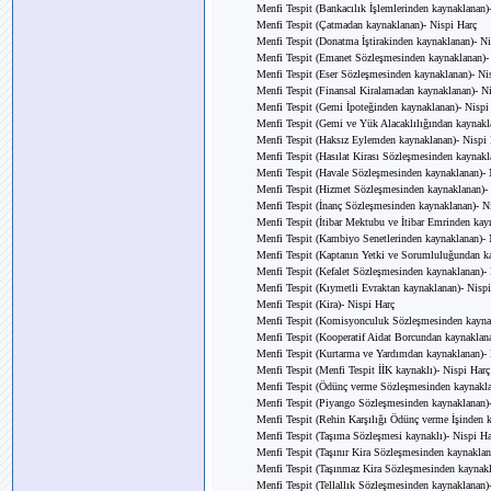
Menfi Tespit (Bankacılık İşlemlerinden kaynaklanan)
Menfi Tespit (Çatmadan kaynaklanan)- Nispi Harç
Menfi Tespit (Donatma İştirakinden kaynaklanan)- Ni
Menfi Tespit (Emanet Sözleşmesinden kaynaklanan)-
Menfi Tespit (Eser Sözleşmesinden kaynaklanan)- Ni
Menfi Tespit (Finansal Kiralamadan kaynaklanan)- N
Menfi Tespit (Gemi İpoteğinden kaynaklanan)- Nispi
Menfi Tespit (Gemi ve Yük Alacaklılığından kaynakl
Menfi Tespit (Haksız Eylemden kaynaklanan)- Nispi 
Menfi Tespit (Hasılat Kirası Sözleşmesinden kaynakl
Menfi Tespit (Havale Sözleşmesinden kaynaklanan)- 
Menfi Tespit (Hizmet Sözleşmesinden kaynaklanan)-
Menfi Tespit (İnanç Sözleşmesinden kaynaklanan)- N
Menfi Tespit (İtibar Mektubu ve İtibar Emrinden kay
Menfi Tespit (Kambiyo Senetlerinden kaynaklanan)- 
Menfi Tespit (Kaptanın Yetki ve Sorumluluğundan ka
Menfi Tespit (Kefalet Sözleşmesinden kaynaklanan)-
Menfi Tespit (Kıymetli Evraktan kaynaklanan)- Nisp
Menfi Tespit (Kira)- Nispi Harç
Menfi Tespit (Komisyonculuk Sözleşmesinden kaynak
Menfi Tespit (Kooperatif Aidat Borcundan kaynaklan
Menfi Tespit (Kurtarma ve Yardımdan kaynaklanan)- 
Menfi Tespit (Menfi Tespit İİK kaynaklı)- Nispi Harç
Menfi Tespit (Ödünç verme Sözleşmesinden kaynakla
Menfi Tespit (Piyango Sözleşmesinden kaynaklanan)-
Menfi Tespit (Rehin Karşılığı Ödünç verme İşinden 
Menfi Tespit (Taşıma Sözleşmesi kaynaklı)- Nispi Ha
Menfi Tespit (Taşınır Kira Sözleşmesinden kaynaklan
Menfi Tespit (Taşınmaz Kira Sözleşmesinden kaynakl
Menfi Tespit (Tellallık Sözleşmesinden kaynaklanan)