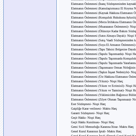
Elatmanın Önlenmesi (İnanç Sözleşmesinden kaynakl
Elatmanın Önlenmesi (Kamulaştırmasız El Koyma Ne
Elatmanın Önlenmesi (Kaynak Hakkına Elatmanın Ön
Elatmanın Önlenmesi (Komşuluk Hukukuna Aykırılığı
Elatmanın Önlenmesi (Mecra İrtifakına Elatmanın Ön
Elatmanın Önlenmesi (Muarazanın Önlenmesi)- Nisp
Elatmanın Önlenmesi (Ölünceye Kadar Bakım Sözleş
Elatmanın Önlenmesi (Satın Almaya Dayalı)- Nispi 
Elatmanın Önlenmesi (Satış Vaadi Sözleşmesinden k
Elatmanın Önlenmesi (Suya El Atmanın Önlenmesi)-
Elatmanın Önlenmesi (Tapu Tahsisi Belgesine Dayalı
Elatmanın Önlenmesi (Tapulu Taşınmazda)- Nispi Ha
Elatmanın Önlenmesi (Tapulu Taşınmazda Komşuluk H
Elatmanın Önlenmesi (Tapulu Taşınmazda Yararlanma 
Elatmanın Önlenmesi (Taşınmazın Orman Nitleğinin 
Elatmanın Önlenmesi (Taşkın İnşaat Nedeniyle)- Nis
Elatmanın Önlenmesi (Üst Hakkına Elatmanın Önlen
Elatmanın Önlenmesi (Yıkım)- Nispi Harç
Elatmanın Önlenmesi (Yıkım ve Ecrimisil)- Nispi H
Elatmanın Önlenmesi (Yıkım ve Tazminat)- Nispi Ha
Elatmanın Önlenmesi (Yükleniciden Bağımsız Bülüm
Elatmanın Önlenmesi (Zilyet Olunan Taşınmaza)- Ni
Eser Sözleşmesi- Nispi Harç
Gaipliğe Karar verilmesi- Maktu Harç
Garanti Sözleşmesi- Nispi Harç
Geçit Hakkı- Nispi Harç
Geçit Hakkı Kurulması- Nispi Harç
Gemi Sicil Memurluğu Kararına İtiraz- Maktu Harç
Genel Kurul Kararının İptali- Maktu Harç
Genel Kurul Kararının İptali (Dernek Genel Kurul Kar