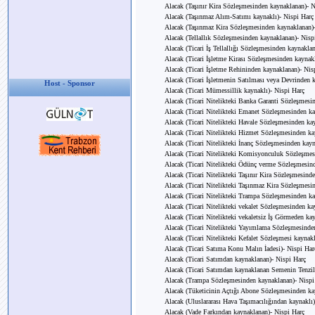
Alacak (Taşınır Kira Sözleşmesinden kaynaklanan)- N
Alacak (Taşınmaz Alım-Satımı kaynaklı)- Nispi Harç
Alacak (Taşınmaz Kira Sözleşmesinden kaynaklanan)-
Alacak (Tellallık Sözleşmesinden kaynaklanan)- Nisp
Alacak (Ticari İş Tellallığı Sözleşmesinden kaynakla
Alacak (Ticari İşletme Kirası Sözleşmesinden kaynak
Alacak (Ticari İşletme Rehininden kaynaklanan)- Nis
Alacak (Ticari İşletmenin Satılması veya Devrinden 
Host - Sponsor
Alacak (Ticari Mümessillik kaynaklı)- Nispi Harç
Alacak (Ticari Nitelikteki Banka Garanti Sözleşmesi
Alacak (Ticari Nitelikteki Emanet Sözleşmesinden ka
Alacak (Ticari Nitelikteki Havale Sözleşmesinden ka
Alacak (Ticari Nitelikteki Hizmet Sözleşmesinden ka
Alacak (Ticari Nitelikteki İnanç Sözleşmesinden kay
Alacak (Ticari Nitelikteki Komisyonculuk Sözleşmes
Alacak (Ticari Nitelikteki Ödünç verme Sözleşmesin
Alacak (Ticari Nitelikteki Taşınır Kira Sözleşmesind
Alacak (Ticari Nitelikteki Taşınmaz Kira Sözleşmesi
Alacak (Ticari Nitelikteki Trampa Sözleşmesinden ka
Alacak (Ticari Nitelikteki vekalet Sözleşmesinden ka
Alacak (Ticari Nitelikteki vekaletsiz İş Görmeden ka
Alacak (Ticari Nitelikteki Yayımlama Sözleşmesinde
Alacak (Ticari Nitelikteki Kefalet Sözleşmesi kaynakl
Alacak (Ticari Satıma Konu Malın İadesi)- Nispi Har
Alacak (Ticari Satımdan kaynaklanan)- Nispi Harç
Alacak (Ticari Satımdan kaynaklanan Semenin Tenzil
Alacak (Trampa Sözleşmesinden kaynaklanan)- Nispi
Alacak (Tüketicinin Açtığı Abone Sözleşmesinden ka
Alacak (Uluslararası Hava Taşımacılığından kaynaklı)
Alacak (Vade Farkından kaynaklanan)- Nispi Harç