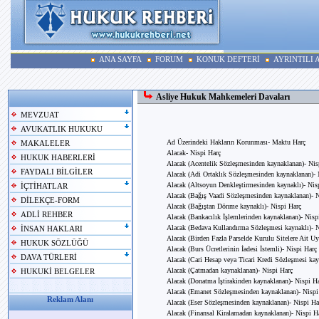
ANA SAYFA
FORUM
KONUK DEFTERİ
AYRINTILI
Asliye Hukuk Mahkemeleri Davaları
MEVZUAT
AVUKATLIK HUKUKU
Ad Üzerindeki Hakların Korunması- Maktu Harç
MAKALELER
Alacak- Nispi Harç
HUKUK HABERLERİ
Alacak (Acentelik Sözleşmesinden kaynaklanan)- Nis
FAYDALI BİLGİLER
Alacak (Adi Ortaklık Sözleşmesinden kaynaklanan)- 
Alacak (Altsoyun Denkleştirmesinden kaynaklı)- Nis
İÇTİHATLAR
Alacak (Bağış Vaadi Sözleşmesinden kaynaklanan)- N
DİLEKÇE-FORM
Alacak (Bağıştan Dönme kaynaklı)- Nispi Harç
ADLİ REHBER
Alacak (Bankacılık İşlemlerinden kaynaklanan)- Nisp
Alacak (Bedava Kullandırma Sözleşmesi kaynaklı)- N
İNSAN HAKLARI
Alacak (Birden Fazla Parselde Kurulu Sitelere Ait Uy
HUKUK SÖZLÜĞÜ
Alacak (Burs Ücretlerinin İadesi İstemli)- Nispi Harç
DAVA TÜRLERİ
Alacak (Cari Hesap veya Ticari Kredi Sözleşmesi kay
Alacak (Çatmadan kaynaklanan)- Nispi Harç
HUKUKİ BELGELER
Alacak (Donatma İştirakinden kaynaklanan)- Nispi H
Alacak (Emanet Sözleşmesinden kaynaklanan)- Nispi
Reklam Alanı
Alacak (Eser Sözleşmesinden kaynaklanan)- Nispi Ha
Alacak (Finansal Kiralamadan kaynaklanan)- Nispi H