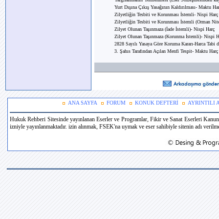
Yurt Dışına Çıkış Yasağının Kaldırılması- Maktu Ha
Zilyetliğin Tesbiti ve Korunması İstemli- Nispi Harç
Zilyetliğin Tesbiti ve Korunması İstemli (Orman Nitel
Zilyet Olunan Taşınmaza (İade İstemli)- Nispi Harç
Zilyet Olunan Taşınmaza (Korunma İstemli)- Nispi H
2828 Sayılı Yasaya Göre Koruma Kararı-Harca Tabi d
3. Şahıs Tarafından Açılan Menfi Tespit- Maktu Harç
ANA SAYFA
FORUM
KONUK DEFTERİ
AYRINTILI
Hukuk Rehberi Sitesinde yayınlanan Eserler ve Programlar, Fikir ve Sanat Eserleri Kanun
izniyle yayınlanmaktadır. izin alınmak, FSEK'na uymak ve eser sahibiyle sitenin adı verilmek 