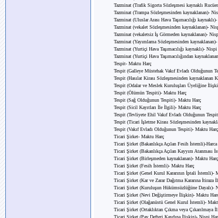
Tazminat (Trafik Sigorta Sözleşmesi kaynaklı Rucüen
Tazminat (Trampa Sözleşmesinden kaynaklanan)- Nis
Tazminat (Uluslar Arası Hava Taşımacılığı kaynaklı)-
Tazminat (vekalet Sözleşmesinden kaynaklanan)- Nis
Tazminat (vekaletsiz İş Görmeden kaynaklanan)- Nisp
Tazminat (Yayımlama Sözleşmesinden kaynaklanan)-
Tazminat (Yurtiçi Hava Taşımacılığı kaynaklı)- Nispi
Tazminat (Yurtiçi Hava Taşımacılığından kaynaklanan
Tespit- Maktu Harç
Tespit (Galleye Müstehak Vakıf Evladı Olduğunun Te
Tespit (Hasılat Kirası Sözleşmesinden kaynaklanan Ki
Tespit (Odalar ve Meslek Kuruluşları Üyeliğine İlişk
Tespit (Ölümün Tespiti)- Maktu Harç
Tespit (Sağ Olduğunun Tespiti)- Maktu Harç
Tespit (Sicil Kayıtları İle İlgili)- Maktu Harç
Tespit (Tevliyete Ehil Vakıf Evladı Olduğunun Tespi
Tespit (Ticari İşletme Kirası Sözleşmesinden kaynakla
Tespit (Vakıf Evladı Olduğunun Tespiti)- Maktu Harç
Ticari Şirket- Maktu Harç
Ticari Şirket (Bakanlıkça Açılan Fesih İstemli)-Harca
Ticari Şirket (Bakanlıkça Açılan Kayyım Atanması İs
Ticari Şirket (Birleşmeden kaynaklanan)- Maktu Harç
Ticari Şirket (Fesih İstemli)- Maktu Harç
Ticari Şirket (Genel Kurul Kararının İptali İstemli)-
Ticari Şirket (Kar ve Zarar Dağıtma Kararına İtiraza 
Ticari Şirket (Kuruluşun Hükümsüzlüğüne Dayalı)- N
Ticari Şirket (Nevi Değiştirmeye İlişkin)- Maktu Har
Ticari Şirket (Olağanüstü Genel Kurul İstemli)- Mak
Ticari Şirket (Ortaklıktan Çıkma veya Çıkarılmaya İ
Ticari Şirket (Pay Defteri Kaydına İlişkin)- Nispi Ha