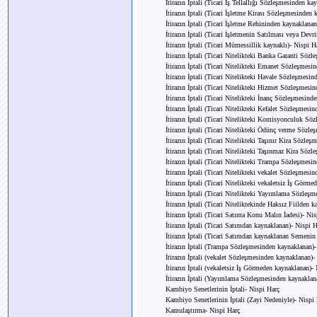
İtirazın İptali (Ticari İş Tellallığı Sözleşmesinden k
İtirazın İptali (Ticari İşletme Kirası Sözleşmesinden
İtirazın İptali (Ticari İşletme Rehininden kaynaklana
İtirazın İptali (Ticari İşletmenin Satılması veya Dev
İtirazın İptali (Ticari Mümessillik kaynaklı)- Nispi H
İtirazın İptali (Ticari Nitelikteki Banka Garanti Söz
İtirazın İptali (Ticari Nitelikteki Emanet Sözleşmesi
İtirazın İptali (Ticari Nitelikteki Havale Sözleşmesi
İtirazın İptali (Ticari Nitelikteki Hizmet Sözleşmesi
İtirazın İptali (Ticari Nitelikteki İnanç Sözleşmesin
İtirazın İptali (Ticari Nitelikteki Kefalet Sözleşmes
İtirazın İptali (Ticari Nitelikteki Komisyonculuk Sö
İtirazın İptali (Ticari Nitelikteki Ödünç verme Sözl
İtirazın İptali (Ticari Nitelikteki Taşınır Kira Sözle
İtirazın İptali (Ticari Nitelikteki Taşınmaz Kira Söz
İtirazın İptali (Ticari Nitelikteki Trampa Sözleşmesi
İtirazın İptali (Ticari Nitelikteki vekalet Sözleşmes
İtirazın İptali (Ticari Nitelikteki vekaletsiz İş Görm
İtirazın İptali (Ticari Nitelikteki Yayımlama Sözleş
İtirazın İptali (Ticari Niteliktekinde Haksız Fiilden 
İtirazın İptali (Ticari Satıma Konu Malın İadesi)- Ni
İtirazın İptali (Ticari Satımdan kaynaklanan)- Nispi 
İtirazın İptali (Ticari Satımdan kaynaklanan Semenin 
İtirazın İptali (Trampa Sözleşmesinden kaynaklanan)-
İtirazın İptali (vekalet Sözleşmesinden kaynaklanan)-
İtirazın İptali (vekaletsiz İş Görmeden kaynaklanan)-
İtirazın İptali (Yayımlama Sözleşmesinden kaynaklan
Kambiyo Senetlerinin İptali- Nispi Harç
Kambiyo Senetlerinin İptali (Zayi Nedeniyle)- Nispi
Kamulaştırma- Nispi Harç