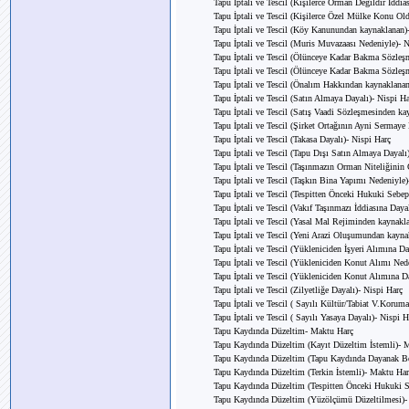
Tapu İptali ve Tescil (Kişilerce Orman Değildir İddia
Tapu İptali ve Tescil (Kişilerce Özel Mülke Konu Old
Tapu İptali ve Tescil (Köy Kanunundan kaynaklanan)
Tapu İptali ve Tescil (Muris Muvazaası Nedeniyle)- N
Tapu İptali ve Tescil (Ölünceye Kadar Bakma Sözleşm
Tapu İptali ve Tescil (Ölünceye Kadar Bakma Sözleş
Tapu İptali ve Tescil (Önalım Hakkından kaynaklanan
Tapu İptali ve Tescil (Satın Almaya Dayalı)- Nispi Ha
Tapu İptali ve Tescil (Satış Vaadi Sözleşmesinden ka
Tapu İptali ve Tescil (Şirket Ortağının Ayni Sermay
Tapu İptali ve Tescil (Takasa Dayalı)- Nispi Harç
Tapu İptali ve Tescil (Tapu Dışı Satın Almaya Dayalı
Tapu İptali ve Tescil (Taşınmazın Orman Niteliğinin
Tapu İptali ve Tescil (Taşkın Bina Yapımı Nedeniyle)
Tapu İptali ve Tescil (Tespitten Önceki Hukuki Sebep
Tapu İptali ve Tescil (Vakıf Taşınmazı İddiasına Daya
Tapu İptali ve Tescil (Yasal Mal Rejiminden kaynakl
Tapu İptali ve Tescil (Yeni Arazi Oluşumundan kayna
Tapu İptali ve Tescil (Yükleniciden İşyeri Alımına Da
Tapu İptali ve Tescil (Yükleniciden Konut Alımı Ned
Tapu İptali ve Tescil (Yükleniciden Konut Alımına D
Tapu İptali ve Tescil (Zilyetliğe Dayalı)- Nispi Harç
Tapu İptali ve Tescil ( Sayılı Kültür/Tabiat V.Koru
Tapu İptali ve Tescil ( Sayılı Yasaya Dayalı)- Nispi H
Tapu Kaydında Düzeltim- Maktu Harç
Tapu Kaydında Düzeltim (Kayıt Düzeltim İstemli)- 
Tapu Kaydında Düzeltim (Tapu Kaydında Dayanak Bel
Tapu Kaydında Düzeltim (Terkin İstemli)- Maktu Har
Tapu Kaydında Düzeltim (Tespitten Önceki Hukuki Seb
Tapu Kaydında Düzeltim (Yüzölçümü Düzeltilmesi)-