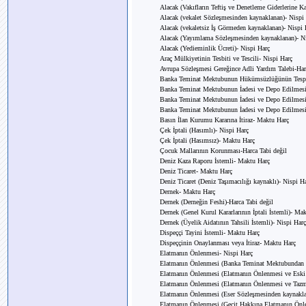
Alacak (Vakıfların Teftiş ve Denetleme Giderlerine K
Alacak (vekalet Sözleşmesinden kaynaklanan)- Nispi
Alacak (vekaletsiz İş Görmeden kaynaklanan)- Nispi 
Alacak (Yayımlama Sözleşmesinden kaynaklanan)- N
Alacak (Yedieminlik Ücreti)- Nispi Harç
Araç Mülkiyetinin Tesbiti ve Tescili- Nispi Harç
Avrupa Sözleşmesi Gereğince Adli Yardım Talebi-Har
Banka Teminat Mektubunun Hükümsüzlüğünün Tespit
Banka Teminat Mektubunun İadesi ve Depo Edilmesi
Banka Teminat Mektubunun İadesi ve Depo Edilmesi 
Banka Teminat Mektubunun İadesi ve Depo Edilmesi (
Basın İlan Kurumu Kararına İtiraz- Maktu Harç
Çek İptali (Hasımlı)- Nispi Harç
Çek İptali (Hasımsız)- Maktu Harç
Çocuk Mallarının Korunması-Harca Tabi değil
Deniz Kaza Raporu İstemli- Maktu Harç
Deniz Ticaret- Maktu Harç
Deniz Ticaret (Deniz Taşımacılığı kaynaklı)- Nispi H
Dernek- Maktu Harç
Dernek (Derneğin Feshi)-Harca Tabi değil
Dernek (Genel Kurul Kararlarının İptali İstemli)- Ma
Dernek (Üyelik Aidatının Tahsili İstemli)- Nispi Harç
Dispeççi Tayini İstemli- Maktu Harç
Dispeççinin Onaylanması veya İtiraz- Maktu Harç
Elatmanın Önlenmesi- Nispi Harç
Elatmanın Önlenmesi (Banka Teminat Mektubundan k
Elatmanın Önlenmesi (Elatmanın Önlenmesi ve Eski 
Elatmanın Önlenmesi (Elatmanın Önlenmesi ve Tazmi
Elatmanın Önlenmesi (Eser Sözleşmesinden kaynakla
Elatmanın Önlenmesi (Geçit Hakkına Elatmanın Önle