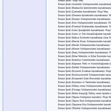
İtirazın İptali- Nispi Harç
İtirazın İptali (Acentelik Sözleşmesinden kaynaklana
İtirazın İptali (Bankacılık İşlemlerinden kaynaklanan
İtirazın İptali (Çatmadan kaynaklanan)- Nispi Harç
İtirazın İptali (Donatma İştirakinden kaynaklanan)- N
İtirazın İptali (Emanet Sözleşmesinden kaynaklanan)-
İtirazın İptali (Eser Sözleşmesinden kaynaklanan)- Ni
İtirazın İptali (Finansal Kiralamadan kaynaklanan)- N
İtirazın İptali (Gemi İpoteğinden kaynaklanan)- Nispi
İtirazın İptali (Gemi ve Yük Alacaklılığından kaynak
İtirazın İptali (Haksız Eylemden kaynaklanan Zarar N
İtirazın İptali (Hasılat Kirası Sözleşmesinden kaynak
İtirazın İptali (Havale Sözleşmesinden kaynaklanan)-
İtirazın İptali (Hizmet Sözleşmesinden kaynaklanan)-
İtirazın İptali (İnanç Sözleşmesinden kaynaklanan)- N
İtirazın İptali (İtibar Mektubu ve İtibar Emrinden ka
İtirazın İptali (Kambiyo Senetlerinden kaynaklanan)-
İtirazın İptali (Kaptanın Yetki ve Sorumluluğundan 
İtirazın İptali (Kefalet Sözleşmesinden kaynaklanan)-
İtirazın İptali (Kıymetli Evraktan kaynaklanan)- Nisp
İtirazın İptali (Komisyonculuk Sözleşmesinden kayna
İtirazın İptali (Kooperatif Aidat Borcundan kaynaklan
İtirazın İptali (Kurtarma ve Yardımdan kaynaklanan)-
İtirazın İptali (Ödünç verme Sözleşmesinden kaynakl
İtirazın İptali (Piyango Sözleşmesinden kaynaklanan)
İtirazın İptali (Rehin Karşılığı Ödünç verme İşinden
İtirazın İptali (Taşıma Sözleşmesi kaynaklı)- Nispi H
İtirazın İptali (Taşınır Kira Sözleşmesinden kaynakla
İtirazın İptali (Taşınmaz Kira Sözleşmesinden kaynak
İtirazın İptali (Tellallık Sözleşmesinden kaynaklanan