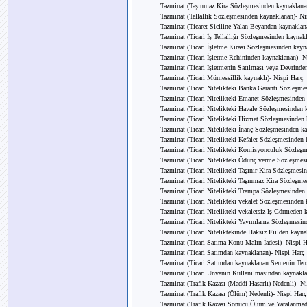
Tazminat (Taşınmaz Kira Sözleşmesinden kaynaklana
Tazminat (Tellallık Sözleşmesinden kaynaklanan)- Ni
Tazminat (Ticaret Siciline Yalan Beyandan kaynaklan
Tazminat (Ticari İş Tellallığı Sözleşmesinden kaynak
Tazminat (Ticari İşletme Kirası Sözleşmesinden kayn
Tazminat (Ticari İşletme Rehininden kaynaklanan)- N
Tazminat (Ticari İşletmenin Satılması veya Devrinde
Tazminat (Ticari Mümessillik kaynaklı)- Nispi Harç
Tazminat (Ticari Nitelikteki Banka Garanti Sözleşme
Tazminat (Ticari Nitelikteki Emanet Sözleşmesinden
Tazminat (Ticari Nitelikteki Havale Sözleşmesinden 
Tazminat (Ticari Nitelikteki Hizmet Sözleşmesinden 
Tazminat (Ticari Nitelikteki İnanç Sözleşmesinden k
Tazminat (Ticari Nitelikteki Kefalet Sözleşmesinden
Tazminat (Ticari Nitelikteki Komisyonculuk Sözleşm
Tazminat (Ticari Nitelikteki Ödünç verme Sözleşmes
Tazminat (Ticari Nitelikteki Taşınır Kira Sözleşmesi
Tazminat (Ticari Nitelikteki Taşınmaz Kira Sözleşme
Tazminat (Ticari Nitelikteki Trampa Sözleşmesinden
Tazminat (Ticari Nitelikteki vekalet Sözleşmesinden
Tazminat (Ticari Nitelikteki vekaletsiz İş Görmeden 
Tazminat (Ticari Nitelikteki Yayımlama Sözleşmesin
Tazminat (Ticari Niteliktekinde Haksız Fiilden kayna
Tazminat (Ticari Satıma Konu Malın İadesi)- Nispi H
Tazminat (Ticari Satımdan kaynaklanan)- Nispi Harç
Tazminat (Ticari Satımdan kaynaklanan Semenin Tenz
Tazminat (Ticari Unvanın Kullanılmasından kaynakla
Tazminat (Trafik Kazası (Maddi Hasarlı) Nedenli)- N
Tazminat (Trafik Kazası (Ölüm) Nedenli)- Nispi Harç
Tazminat (Trafik Kazası Sonucu Ölüm ve Yaralanmad