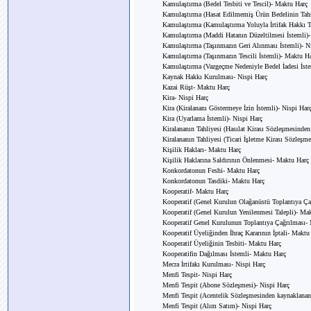
Kamulaştırma (Bedel Tesbiti ve Tescil)- Maktu Harç
Kamulaştırma (Hasat Edilmemiş Ürün Bedelinin Tahsi
Kamulaştırma (Kamulaştırma Yoluyla İrtifak Hakkı T
Kamulaştırma (Maddi Hatanın Düzeltilmesi İstemli)
Kamulaştırma (Taşınmazın Geri Alınması İstemli)- N
Kamulaştırma (Taşınmazın Tescili İstemli)- Maktu H
Kamulaştırma (Vazgeçme Nedeniyle Bedel İadesi İste
Kaynak Hakkı Kurulması- Nispi Harç
Kazai Rüşt- Maktu Harç
Kira- Nispi Harç
Kira (Kiralananı Göstermeye İzin İstemli)- Nispi Har
Kira (Uyarlama İstemli)- Nispi Harç
Kiralananın Tahliyesi (Hasılat Kirası Sözleşmesinde
Kiralananın Tahliyesi (Ticari İşletme Kirası Sözleşm
Kişilik Hakları- Maktu Harç
Kişilik Haklarına Saldırının Önlenmesi- Maktu Harç
Konkordatonun Feshi- Maktu Harç
Konkordatonun Tasdiki- Maktu Harç
Kooperatif- Maktu Harç
Kooperatif (Genel Kurulun Olağanüstü Toplantıya Ça
Kooperatif (Genel Kurulun Yenilenmesi Talepli)- Ma
Kooperatif Genel Kurulunun Toplantıya Çağrılması-
Kooperatif Üyeliğinden İhraç Kararının İptali- Maktu
Kooperatif Üyeliğinin Tesbiti- Maktu Harç
Kooperatifin Dağılması İstemli- Maktu Harç
Mecra İrtifakı Kurulması- Nispi Harç
Menfi Tespit- Nispi Harç
Menfi Tespit (Abone Sözleşmesi)- Nispi Harç
Menfi Tespit (Acentelik Sözleşmesinden kaynaklanan
Menfi Tespit (Alım Satım)- Nispi Harç