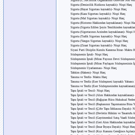
Sigorta (C.Sav.Birlik Organlarının Görevine Son veri
Sigorta (Denizcilik Rizikosu kaynaklı)- Nispi Harç
Sigorta (Hayat Sigortası kaynaklı)- Nispi Harç
Sigorta (Kaza Sigortası kaynaklı)- Nispi Harç
Sigorta (Mal Sigortası kaynaklı)- Nispi Harç
Sigorta (Ristorno Hakkından kaynaklanan)- Nispi Ha
Sigorta (Sigorta Edilen Şeyin Temlikinden kaynaklan
Sigorta (Sigortacının Aczinden kaynaklanan)- Nispi 
Sigorta (Trafik Sigortası kaynaklı)- Nispi Harç
Sigorta (Yangın Sigortası kaynaklı)- Nispi Harç
Sigorta (Ziraat Sigortası kaynaklı)- Nispi Harç
Siyasi Parti Disiplin Kurulu Kararına İtiraz- Maktu H
Sözleşmenin İptali- Nispi Harç
Sözleşmenin İptali (Miras Payının Devri Sözleşmesin
Sözleşmenin İptali (Miras Paylaşım Sözleşmesinin İp
Sözleşmenin Uyarlanması- Nispi Harç
Tahkim (Hakem)- Nispi Harç
Tanıma ve Tenfiz- Maktu Harç
Tanıma ve Tenfiz (Eser Sözleşmesi kaynaklı Yabancı 
Tanıma ve Tenfiz (Eser Sözleşmesinden kaynaklanan)
Tapu İptali ve Tescil- Nispi Harç
Tapu İptali ve Tescil (Alım Hakkından kaynaklanan)-
Tapu İptali ve Tescil (Bağıştan Rücu Hukuksal Neden
Tapu İptali ve Tescil (Başkasının Taşınmazına Bina 
Tapu İptali ve Tescil (Çifte Tapu İddiasına Dayalı)- N
Tapu İptali ve Tescil (Devletin Hüküm ve Tasarrufu A
Tapu İptali ve Tescil (Gayrimenkul Satış Vaadi Sözle
Tapu İptali ve Tescil (Geri Alım Hakkından kaynakla
Tapu İptali ve Tescil (İmar İhyaya Dayalı)- Nispi Har
Tapu İptali ve Tescil (Kıyı Kanunu Gereğince Açılan)