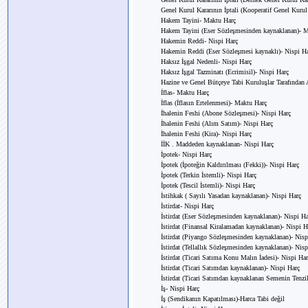
Genel Kurul Kararının İptali (Kooperatif Genel Kurul
Hakem Tayini- Maktu Harç
Hakem Tayini (Eser Sözleşmesinden kaynaklanan)- 
Hakemin Reddi- Nispi Harç
Hakemin Reddi (Eser Sözleşmesi kaynaklı)- Nispi H
Haksız İşgal Nedenli- Nispi Harç
Haksız İşgal Tazminatı (Ecrimisil)- Nispi Harç
Hazine ve Genel Bütçeye Tabi Kuruluşlar Tarafından
İflas- Maktu Harç
İflas (İflasın Ertelenmesi)- Maktu Harç
İhalenin Feshi (Abone Sözleşmesi)- Nispi Harç
İhalenin Feshi (Alım Satım)- Nispi Harç
İhalenin Feshi (Kira)- Nispi Harç
İİK . Maddeden kaynaklanan- Nispi Harç
İpotek- Nispi Harç
İpotek (İpoteğin Kaldırılması (Fekki))- Nispi Harç
İpotek (Terkin İstemli)- Nispi Harç
İpotek (Tescil İstemli)- Nispi Harç
İstihkak ( Sayılı Yasadan kaynaklanan)- Nispi Harç
İstirdat- Nispi Harç
İstirdat (Eser Sözleşmesinden kaynaklanan)- Nispi Ha
İstirdat (Finansal Kiralamadan kaynaklanan)- Nispi H
İstirdat (Piyango Sözleşmesinden kaynaklanan)- Nisp
İstirdat (Tellallık Sözleşmesinden kaynaklanan)- Nisp
İstirdat (Ticari Satıma Konu Malın İadesi)- Nispi Har
İstirdat (Ticari Satımdan kaynaklanan)- Nispi Harç
İstirdat (Ticari Satımdan kaynaklanan Semenin Tenzil
İş- Nispi Harç
İş (Sendikanın Kapatılması)-Harca Tabi değil