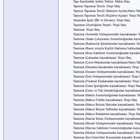
Tapu Kaydındaki Şerhin Terkini- Maktu Harç
Tapusuz Taşınmaz Tescili- Nispi Harç
Tapusuz Taşınmaz Tescili (Hazinece Açılan)-Harca Tab
Tapusuz Taşınmaz Tescili (Kişilerce Açılan)- Nispi Ha
Tasarrufun İptali (İİK ve Devamı)- Nispi Harç
Taşınmaz Zilyetliğinin Tespiti- Nispi Harç
Tazminat- Nispi Harç
Tazminat (Acentelik Sözleşmesinden kaynaklanan)- N
Tazminat (Adam Çalıştıranın Sorumluluğundan kayna
Tazminat (Bankacılık İşlemlerinden kaynaklanan)- Ni
Tazminat (Basın yoluyla Kişilik Haklarına Saldırıda
Tazminat (Bina Sahibinin Sorumluluğundan kaynakla
Tazminat (Çatmadan kaynaklanan)- Nispi Harç
Tazminat (Çevre Hukukundan kaynaklanan)-Harca Tab
Tazminat (Donatma İştirakinden kaynaklanan)- Nispi
Tazminat (Emanet Sözleşmesinden kaynaklanan)- Nis
Tazminat (Eser Sözleşmesinden kaynaklanan)- Nispi 
Tazminat (Finansal Kiralamadan kaynaklanan)- Nispi
Tazminat (Gemi İpoteğinden kaynaklanan)- Nispi Har
Tazminat (Gemi ve Yük Alacaklılığından kaynaklanan
Tazminat (Hakim Sorumluluğundan kaynaklanan)- Ni
Tazminat (Haksız Fiilden kaynaklanan)- Nispi Harç
Tazminat (Haksız İhtiyati Hacizden kaynaklanan)- Ni
Tazminat (Haksız İhtiyati Tedbirden kaynaklanan)- N
Tazminat (Haksız Rekabetten kaynaklanan)- Nispi Ha
Tazminat (Hasılat Kirası Sözleşmesinden kaynaklanan
Tazminat (Havale Sözleşmesinden kaynaklanan)- Nis
Tazminat (Hayvan Sahibinin Sorumluluğundan kayna
Tazminat (Hizmet Sözleşmesinden kaynaklanan)- Nis
Tazminat (İcra Görevlileri Kusurundan kaynaklı Rucü