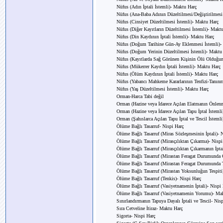
Nüfus (Adın İptali İstemli)- Maktu Harç
Nüfus (Ana-Baba Adının Düzeltilmesi/Değiştirilmesi
Nüfus (Cinsiyet Düzeltilmesi İstemli)- Maktu Harç
Nüfus (Diğer Kayıtların Düzeltilmesi İstemli)- Makt
Nüfus (Din Kaydının İptali İstemli)- Maktu Harç
Nüfus (Doğum Tarihine Gün-Ay Eklenmesi İstemli)-
Nüfus (Doğum Yerinin Düzeltilmesi İstemli)- Maktu
Nüfus (Kayıtlarda Sağ Görünen Kişinin Ölü Olduğunu
Nüfus (Mükerrer Kaydın İptali İstemli)- Maktu Harç
Nüfus (Ölüm Kaydının İptali İstemli)- Maktu Harç
Nüfus (Yabancı Mahkeme Kararlarının Tenfizi-Tanınm
Nüfus (Yaş Düzeltilmesi İstemli)- Maktu Harç
Orman-Harca Tabi değil
Orman (Hazine veya İdarece Açılan Elatmanın Önlenme
Orman (Hazine veya İdarece Açılan Tapu İptal İstemli
Orman (Şahıslarca Açılan Tapu İptal ve Tescil İstemli
Ölüme Bağlı Tasarruf- Nispi Harç
Ölüme Bağlı Tasarruf (Miras Sözleşmesinin İptali)- 
Ölüme Bağlı Tasarruf (Mirasçılıktan Çıkarma)- Nispi
Ölüme Bağlı Tasarruf (Mirasçılıktan Çıkarmanın İptal
Ölüme Bağlı Tasarruf (Mirastan Feragat Durumunda G
Ölüme Bağlı Tasarruf (Mirastan Feragat Durumunda T
Ölüme Bağlı Tasarruf (Mirastan Yoksunluğun Tespiti
Ölüme Bağlı Tasarruf (Tenkis)- Nispi Harç
Ölüme Bağlı Tasarruf (Vasiyetnamenin İptali)- Nispi
Ölüme Bağlı Tasarruf (Vasiyetnamenin Yorumu)- Ma
Sınırlandırmanın Tapuya Dayalı İptali ve Tescil- Nis
Sıra Cetveline İtiraz- Maktu Harç
Sigorta- Nispi Harç