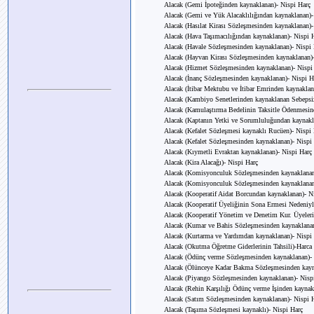
Alacak (Gemi İpoteğinden kaynaklanan)- Nispi Harç
Alacak (Gemi ve Yük Alacaklılığından kaynaklanan)-
Alacak (Hasılat Kirası Sözleşmesinden kaynaklanan)-
Alacak (Hava Taşımacılığından kaynaklanan)- Nispi 
Alacak (Havale Sözleşmesinden kaynaklanan)- Nispi 
Alacak (Hayvan Kirası Sözleşmesinden kaynaklanan)-
Alacak (Hizmet Sözleşmesinden kaynaklanan)- Nispi
Alacak (İnanç Sözleşmesinden kaynaklanan)- Nispi H
Alacak (İtibar Mektubu ve İtibar Emrinden kaynaklan
Alacak (Kambiyo Senetlerinden kaynaklanan Sebepsiz
Alacak (Kamulaştırma Bedelinin Taksitle Ödenmesin
Alacak (Kaptanın Yetki ve Sorumluluğundan kaynakl
Alacak (Kefalet Sözleşmesi kaynaklı Rucüen)- Nispi
Alacak (Kefalet Sözleşmesinden kaynaklanan)- Nispi
Alacak (Kıymetli Evraktan kaynaklanan)- Nispi Harç
Alacak (Kira Alacağı)- Nispi Harç
Alacak (Komisyonculuk Sözleşmesinden kaynaklanan
Alacak (Komisyonculuk Sözleşmesinden kaynaklanan
Alacak (Kooperatif Aidat Borcundan kaynaklanan)- N
Alacak (Kooperatif Üyeliğinin Sona Ermesi Nedeniyl
Alacak (Kooperatif Yönetim ve Denetim Kur. Üyeleri
Alacak (Kumar ve Bahis Sözleşmesinden kaynaklanan
Alacak (Kurtarma ve Yardımdan kaynaklanan)- Nispi
Alacak (Okutma Öğretme Giderlerinin Tahsili)-Harca 
Alacak (Ödünç verme Sözleşmesinden kaynaklanan)- 
Alacak (Ölünceye Kadar Bakma Sözleşmesinden kayn
Alacak (Piyango Sözleşmesinden kaynaklanan)- Nisp
Alacak (Rehin Karşılığı Ödünç verme İşinden kaynak
Alacak (Satım Sözleşmesinden kaynaklanan)- Nispi 
Alacak (Taşıma Sözleşmesi kaynaklı)- Nispi Harç