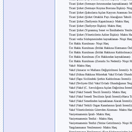
Ticari Şirket (Sermaye Artırımından kaynaklanan)- 
Ticari Şirket (Sermaye Koyma Borcuna İlişkin)- Nisp
Ticari Şirket (Şahıslarca Açılan Kayyım Atanması İs
Ticari Şirket (Şirket Ortaklık Payı Alacağının Tahsili
Ticari Şirket (Tasfiyenin Kapatılması)- Maktu Harç
Ticari Şirket (Tasfiyeye İlişkin)- Maktu Harç
Ticari Şirket (Yıpranmış Senet ve İlmühaberin Yenile
Ticari Şirket (Yöneticilerin Azline İlişkin)- Maktu Ha
Ticari vedia Sözleşmesinden kaynaklanan- Nispi Har
Üst Hakkı Kurulması- Nispi Harç
Üst Hakkı Kurulması (İrtifak Hakkına Elatmanın Önl
Üst Hakkı Kurulması (İrtifak Hakkının Kaldırılması)
Üst Hakkı Kurulması (Üst Hakkından kaynaklanan)- 
Üst Hakkı Kurulması (Zorunlu Su Nedenli)- Nispi H
Vakıf- Maktu Harç
Vakıf (Amacın ve Malların Değiştirilmesi İstemli)- 
Vakıf (Sükna Hakkına Müstehak Vakıf Evladı Olundu
Vakıf (Tapu Sicilindeki Şerhin Kaldırılması İstemli)
Vakıf (Tevliyete Ehil Vakıf Evladı Olunduğunun Tesp
Vakıf (Vakıf (C. Savcılığınca Açılan Dağıtılma İsteml
Vakıf (Vakıf Senedi Tescili İstemli)- Maktu Harç
Vakıf (Vakıf Senedi Tescilinin İptali İstemli)-Harca T
Vakıf (Vakıf Senedinden kaynaklanan Alacak İstemli)
Vakıf (Vakıf Yetkili Organ Kararlarının İptali İsteml
Vakıf Yöneticilerinin Görevden Alınması- Maktu Har
Vasiyetnamenin İptali- Maktu Harç
Vasiyetnamenin Tenfizi - Maktu Harç
Vasiyetnamenin Tenfizi (Yerine Getirilmesi)- Nispi H
Yargılanmanın Yenilenmesi- Maktu Harç
Yargılanmanın Yenilenmesi (Eser Sözleşmesinden ka