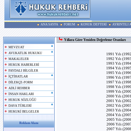
ANA SAYFA
FORUM
KONUK DEFTERİ
AYRINTILI
Yıllara Göre Yeniden Değerleme Oranları
MEVZUAT
AVUKATLIK HUKUKU
1991 Yılı (199
1992 Yılı (199
MAKALELER
1993 Yılı (199
HUKUK HABERLERİ
1994 Yılı (199
FAYDALI BİLGİLER
1995 Yılı (199
İÇTİHATLAR
1996 Yılı (199
1997 Yılı (199
DİLEKÇE-FORM
1998 Yılı (199
ADLİ REHBER
1999 Yılı (200
İNSAN HAKLARI
2000 Yılı (200
HUKUK SÖZLÜĞÜ
2001 Yılı (200
2002 Yılı (200
DAVA TÜRLERİ
2003 Yılı (200
HUKUKİ BELGELER
2004 Yılı (200
2005 Yılı (20
Reklam Alanı
2006 Yılı (20
2007 Yılı (20