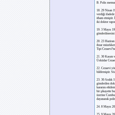
B. Polis memurl
18. 29 Nisan 1
verdiği ifadede
itham etmiştir
iki doktor rapor
19. 3 Mayıs 19
gönderilmesini
20. 23 Haziran 
ihzar müzekker
Tipi Cezaevi?n
21. 30 Kasım v
Üsküdar Cezaev
22. Cezaevi yö
bildirmiştir. 
23. 30 Aralık 1
gönderilen dok
kararını etkile
bir şikayette b
üzerine Cumhuri
dayanarak poli
24. 8 Mayıs 20
25. 9 Mayıs 20