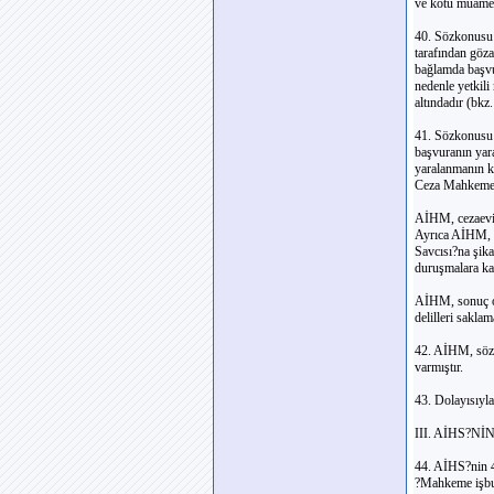
ve kötü muamele
40. Sözkonusu 
tarafından göz
bağlamda başvu
nedenle yetkil
altındadır (bk
41. Sözkonusu 
başvuranın yara
yaralanmanın k
Ceza Mahkemesi
AİHM, cezaevi 
Ayrıca AİHM, ö
Savcısı?na şik
duruşmalara kat
AİHM, sonuç ol
delilleri sakla
42. AİHM, sözk
varmıştır.
43. Dolayısıyla
III. AİHS?
44. AİHS?nin 4
?Mahkeme işbu S