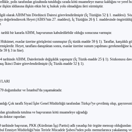
ellikle, polis tarafından gözaltında tutulduğu sırada kötü muameleye maruz kaldığını ve yerel h
ilişkin iddiasına ilişkin etkin bir iç hukuk yolu olmadığını ileri sürmüştür.
ilgili olarak AİHM?nin Dördüncü Dairesi görevlendirilmiştir (İç Tüzüğün 52 § 1. maddesi). S
vayı değerlendirecek Heyet (AİHS?nin 27. maddesi), İç Tüzüğün 26 § 1. maddesinde öngörüldü
r.
 tarihli bir kararla AİHM, başvurunun kabuledilebilir olduğu sonucuna varmıştır.
Hükümet, esaslar üzerine görüşlerini sunmuştur (İç tüzük-madde 59 § 1). Taraflar, karşılıklı gör
rmişlerdir. Heyet, taraflara danıştıktan sonra, esaslar üzerine sunum yapılması gerekmediğine k
e 59 § 3 in fine).
4 tarihinde AİHM, Dairelerinde değişiklik yapmıştır (İç Tüzük-madde 25 § 1). Sözkonusu dava i
uş İkinci Daire görevlendirilmiştir (İç Tüzük-madde 52 § 1).
AYLARI
79 doğumludur ve İstanbul?da yaşamaktadır.
anlığı Çok taraflı Siyasî İşler Genel Müdürlüğü tarafından Türkçe?ye çevrilmiş olup, gayrıresm
ından gözaltında tutulma ve başvuranın kötü muameleye uğradığı
kin doktor raporları
9 tarihinde başvuran, PKK (Kürdistan İşçi Partisi) adlı yasadışı bir örgüte mensup olduğundan
nbul Emniyet Müdürlüğü?nün Terörle Mücadele Şubesi?nden polis memurlarınca yakalanmış ve 