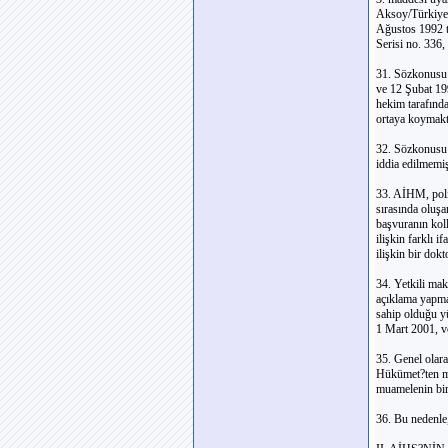
Aksoy/Türkiye,
Ağustos 1992 ta
Serisi no. 336,
31. Sözkonusu 
ve 12 Şubat 19
hekim tarafınd
ortaya koymakta
32. Sözkonusu 
iddia edilmemiş
33. AİHM, polis
sırasında oluşan
başvuranın kol
ilişkin farklı 
ilişkin bir dok
34. Yetkili mak
açıklama yapma
sahip olduğu y
1 Mart 2001, v
35. Genel olara
Hükümet?ten m
muamelenin bir
36. Bu nedenle,