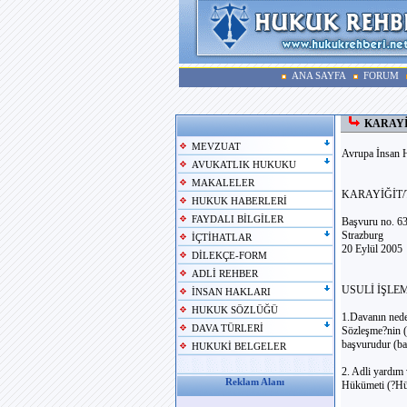
ANA SAYFA
FORUM
KARAYİĞ
MEVZUAT
Avrupa İnsan 
AVUKATLIK HUKUKU
MAKALELER
KARAYİĞİT/Tü
HUKUK HABERLERİ
FAYDALI BİLGİLER
Başvuru no. 6
Strazburg
İÇTİHATLAR
20 Eylül 2005
DİLEKÇE-FORM
ADLİ REHBER
USULİ İŞLE
İNSAN HAKLARI
HUKUK SÖZLÜĞÜ
1.Davanın nede
DAVA TÜRLERİ
Sözleşme?nin (
başvurudur (ba
HUKUKİ BELGELER
2. Adli yardım 
Reklam Alanı
Hükümeti (?Hük