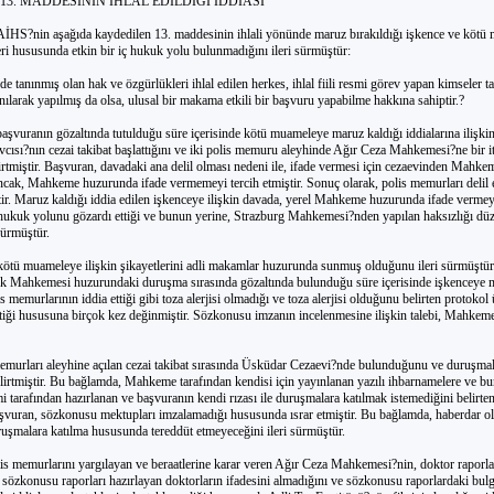
N 13. MADDESİNİN İHLAL EDİLDİĞİ İDDİASI
AİHS?nin aşağıda kaydedilen 13. maddesinin ihlali yönünde maruz bırakıldığı işkence ve kötü
leri hususunda etkin bir iç hukuk yolu bulunmadığını ileri sürmüştür:
 tanınmış olan hak ve özgürlükleri ihlal edilen herkes, ihlal fiili resmi görev yapan kimseler t
anılarak yapılmış da olsa, ulusal bir makama etkili bir başvuru yapabilme hakkına sahiptir.?
şvuranın gözaltında tutulduğu süre içerisinde kötü muameleye maruz kaldığı iddialarına ilişkin 
cısı?nın cezai takibat başlattığını ve iki polis memuru aleyhinde Ağır Ceza Mahkemesi?ne bir
rtmiştir. Başvuran, davadaki ana delil olması nedeni ile, ifade vermesi için cezaevinden Mahke
Ancak, Mahkeme huzurunda ifade vermemeyi tercih etmiştir. Sonuç olarak, polis memurları delil 
ştir. Maruz kaldığı iddia edilen işkenceye ilişkin davada, yerel Mahkeme huzurunda ifade verme
 hukuk yolunu gözardı ettiği ve bunun yerine, Strazburg Mahkemesi?nden yapılan haksızlığı düz
 sürmüştür.
kötü muameleye ilişkin şikayetlerini adli makamlar huzurunda sunmuş olduğunu ileri sürmüştür.
k Mahkemesi huzurundaki duruşma sırasında gözaltında bulunduğu süre içerisinde işkenceye 
is memurlarının iddia ettiği gibi toza alerjisi olmadığı ve toza alerjisi olduğunu belirten protokol
ttiği hususuna birçok kez değinmiştir. Sözkonusu imzanın incelenmesine ilişkin talebi, Mahkeme
memurları aleyhine açılan cezai takibat sırasında Üsküdar Cezaevi?nde bulunduğunu ve duruşma
lirtmiştir. Bu bağlamda, Mahkeme tarafından kendisi için yayınlanan yazılı ihbarnamelere ve b
i tarafından hazırlanan ve başvuranın kendi rızası ile duruşmalara katılmak istemediğini belirte
aşvuran, sözkonusu mektupları imzalamadığı hususunda ısrar etmiştir. Bu bağlamda, haberdar o
şmalara katılma hususunda tereddüt etmeyeceğini ileri sürmüştür.
is memurlarını yargılayan ve beraatlerine karar veren Ağır Ceza Mahkemesi?nin, doktor raporla
 sözkonusu raporları hazırlayan doktorların ifadesini almadığını ve sözkonusu raporlardaki bulg