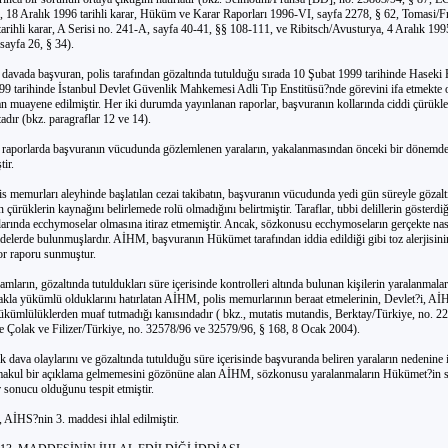
 18 Aralık 1996 tarihli karar, Hüküm ve Karar Raporları 1996-VI, sayfa 2278, § 62, Tomasi/F
rihli karar, A Serisi no. 241-A, sayfa 40-41, §§ 108-111, ve Ribitsch/Avusturya, 4 Aralık 1995 
 sayfa 26, § 34).
davada başvuran, polis tarafından gözaltında tutulduğu sırada 10 Şubat 1999 tarihinde Haseki
99 tarihinde İstanbul Devlet Güvenlik Mahkemesi Adli Tıp Enstitüsü?nde görevini ifa etmekte 
an muayene edilmiştir. Her iki durumda yayınlanan raporlar, başvuranın kollarında ciddi çürükl
dır (bkz. paragraflar 12 ve 14).
raporlarda başvuranın vücudunda gözlemlenen yaraların, yakalanmasından önceki bir dönemd
tir.
 memurları aleyhinde başlatılan cezai takibatın, başvuranın vücudunda yedi gün süreyle gözalt
 çürüklerin kaynağını belirlemede rolü olmadığını belirtmiştir. Taraflar, tıbbi delillerin gösterdiğ
larında ecchymoselar olmasına itiraz etmemiştir. Ancak, sözkonusu ecchymoseların gerçekte nas
ifadelerde bulunmuşlardır. AİHM, başvuranın Hükümet tarafından iddia edildiği gibi toz alerjisin
tor raporu sunmuştur.
amların, gözaltında tutuldukları süre içerisinde kontrolleri altında bulunan kişilerin yaralanmalar
kla yükümlü olduklarını hatırlatan AİHM, polis memurlarının beraat etmelerinin, Devlet?i, Aİ
ükümlülüklerden muaf tutmadığı kanısındadır ( bkz., mutatis mutandis, Berktay/Türkiye, no. 2
e Çolak ve Filizer/Türkiye, no. 32578/96 ve 32579/96, § 168, 8 Ocak 2004).
k dava olaylarını ve gözaltında tutulduğu süre içerisinde başvuranda beliren yaraların nedenine i
akul bir açıklama gelmemesini gözönüne alan AİHM, sözkonusu yaralanmaların Hükümet?in 
 sonucu olduğunu tespit etmiştir.
 AİHS?nin 3. maddesi ihlal edilmiştir.