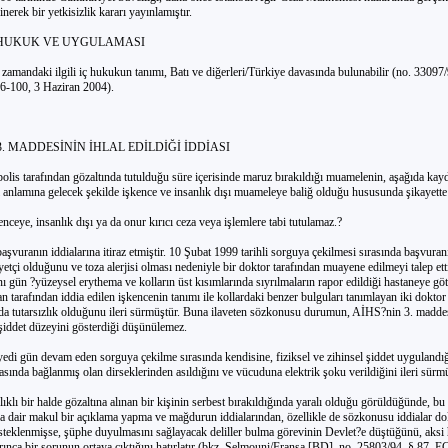
erek bir yetkisizlik kararı yayınlamıştır.
 İÇ HUKUK VE UYGULAMASI
amandaki ilgili iç hukukun tanımı, Batı ve diğerleri/Türkiye davasında bulunabilir (no. 33097
6-100, 3 Haziran 2004).
 3. MADDESİNİN İHLAL EDİLDİĞİ İDDİASI
olis tarafından gözaltında tutulduğu süre içerisinde maruz bırakıldığı muamelenin, aşağıda kayd
i anlamına gelecek şekilde işkence ve insanlık dışı muameleye baliğ olduğu hususunda şikayett
nceye, insanlık dışı ya da onur kırıcı ceza veya işlemlere tabi tutulamaz.?
şvuranın iddialarına itiraz etmiştir. 10 Şubat 1999 tarihli sorguya çekilmesi sırasında başvuran
yetçi olduğunu ve toza alerjisi olması nedeniyle bir doktor tarafından muayene edilmeyi talep ett
ynı gün ?yüzeysel erythema ve kolların üst kısımlarında sıyrılmaların rapor edildiği hastaneye gö
n tarafından iddia edilen işkencenin tanımı ile kollardaki benzer bulguları tanımlayan iki dokto
nda tutarsızlık olduğunu ileri sürmüştür. Buna ilaveten sözkonusu durumun, AİHS?nin 3. maddes
şiddet düzeyini gösterdiği düşünülemez.
edi gün devam eden sorguya çekilme sırasında kendisine, fiziksel ve zihinsel şiddet uygulandığı
sında bağlanmış olan dirseklerinden asıldığını ve vücuduna elektrik şoku verildiğini ileri sürmü
klı bir halde gözaltına alınan bir kişinin serbest bırakıldığında yaralı olduğu görüldüğünde, bu
a dair makul bir açıklama yapma ve mağdurun iddialarından, özellikle de sözkonusu iddialar do
esteklenmişse, şüphe duyulmasını sağlayacak deliller bulma görevinin Devlet?e düştüğünü, aks
rınca bir sorunun ortaya çıktığını hatırlatır (bkz. Selmouni/Fransa [BD], no. 25803/94, § 87,