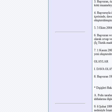
3. Başvuran, öz
kötü muameleye 
4. Başvuruyla 
içerisinde, da
oluşturulmuştu
5. 5 Ekim 2004
6. Başvuran ve 
olarak cevap ve
(İç Tüzük-madd
7. 1 Kasım 200
yeni oluşturulm
OLAYLAR
I. DAVA OL
8. Başvuran 19
* Dışişleri Bak
A. Polis taraf
iddialarına iliş
9. 6 Şubat 199
nedeniyle İsta