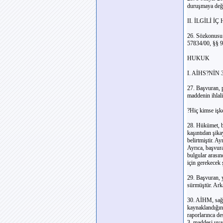
duruşmaya değin
II. İLGİLİ
26. Sözkonusu z
57834/00, §§ 9
HUKUK
I. AİHS?NİN
27. Başvuran, p
maddenin ihlal
?Hiç kimse işke
28. Hükümet, ba
kaşıntıdan şika
belirtmiştir. A
Ayrıca, başvura
bulgular arası
için gerekecek 
29. Başvuran, y
sürmüştür. Arka
30. AİHM, sağlı
kaynaklandığın
raporlarınca d
3. maddesi uya