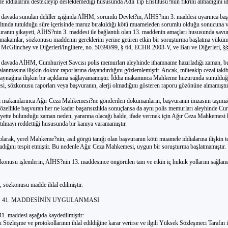
 iddialarını destekleyip desteklemediği hususunda Adli Tıp Enstitüsü?nün fikrini almadığını idd
davada sunulan deliller ışığında AİHM, sorumlu Devlet?in, AİHS?nin 3. maddesi uyarınca baş
altında tutulduğu süre içerisinde maruz bırakıldığı kötü muameleden sorumlu olduğu sonucuna v
ranın şikayeti, AİHS?nin 3. maddesi ile bağlantılı olan 13. maddenin amaçları hususunda savun
i makamlar, sözkonusu maddenin gereklerini yerine getiren etkin bir soruşturma başlatma yükü
z. McGlinchey ve Diğerleri/İngiltere, no. 50390/99, § 64, ECHR 2003-V, ve Batı ve Diğerleri, §
davada AİHM, Cumhuriyet Savcısı polis memurları aleyhinde ithamname hazırladığı zaman, b
lanmasına ilişkin doktor raporlarına dayandırdığını gözlemlemiştir. Ancak, müteakip cezai taki
aynağına ilişkin bir açıklama sağlayamamıştır. İddia makamınca Mahkeme huzurunda sunulduğ
, sözkonusu raporları veya başvuranın, alerji olmadığını gösteren raporu gözönüne almamıştır
makamlarınca Ağır Ceza Mahkemesi?ne gönderilen dokümanların, başvuranın imzasını taşımadığ
zellikle başvuran her ne kadar başarısızlıkla sonuçlansa da aynı polis memurları aleyhinde Cu
ayette bulunduğu zaman neden, yararına olacağı halde, ifade vermek için Ağır Ceza Mahkemesi
ılmayı reddettiği hususunda bir kanıya varamamıştır.
arak, yerel Mahkeme?nin, asıl görgü tanığı olan başvuranın kötü muamele iddialarına ilişkin 
madığını tespit etmiştir. Bu nedenle Ağır Ceza Mahkemesi, uygun bir soruşturma başlatmamıştır.
onusu işlemlerin, AİHS?nin 13. maddesince öngörülen tam ve etkin iç hukuk yollarını sağlam
, sözkonusu madde ihlal edilmiştir.
NİN 41. MADDESİNİN UYGULANMASI
1. maddesi aşağıda kaydedilmiştir:
özleşme ve protokollarının ihlal edildiğine karar verirse ve ilgili Yüksek Sözleşmeci Tarafın