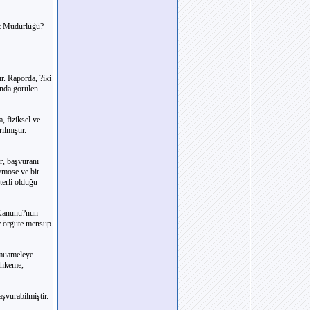
et Müdürlüğü?
r. Raporda, ?iki
ında görülen
 fiziksel ve
ılmıştır.
r, başvuranı
ymose ve bir
terli olduğu
 Kanunu?nun
r örgüte mensup
 muameleye
Mahkeme,
şvurabilmiştir.