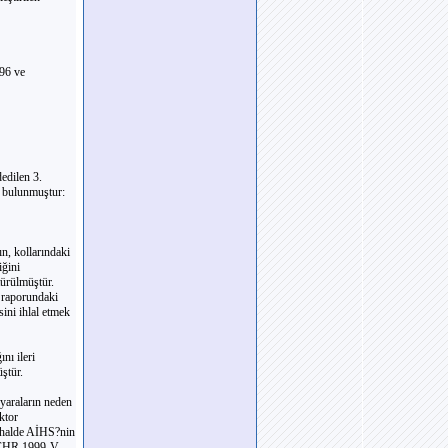
/96 ve
edilen 3.
e bulunmuştur:
ın, kollarındaki
iğini
türülmüştür.
r raporundaki
ini ihlal etmek
nı ileri
ştür.
 yaraların neden
ktor
i halde AİHS?nin
 ECHR 1999-V,