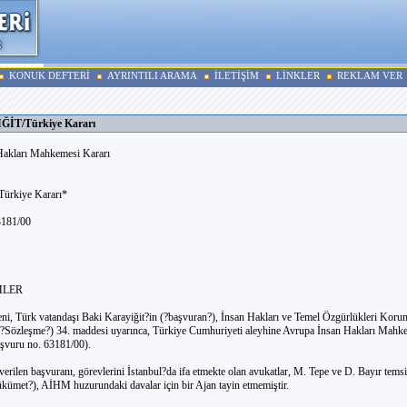
KONUK DEFTERİ
AYRINTILI ARAMA
İLETİŞİM
LİNKLER
REKLAM VER
İT/Türkiye Kararı
Hakları Mahkemesi Kararı
rkiye Kararı*
3181/00
MLER
ni, Türk vatandaşı Baki Karayiğit?in (?başvuran?), İnsan Hakları ve Temel Özgürlükleri Koru
?Sözleşme?) 34. maddesi uyarınca, Türkiye Cumhuriyeti aleyhine Avrupa İnsan Hakları Mahke
şvuru no. 63181/00).
verilen başvuranı, görevlerini İstanbul?da ifa etmekte olan avukatlar, M. Tepe ve D. Bayır temsil
ümet?), AİHM huzurundaki davalar için bir Ajan tayin etmemiştir.