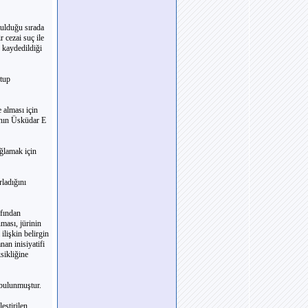
tulduğu sırada
 cezai suç ile
 kaydedildiği
tup
 alması için
anın Üsküdar E
ğlamak için
ladığını
afından
ması, jürinin
ilişkin belirgin
an inisiyatifi
sikliğine
 bulunmuştur.
eştirilen