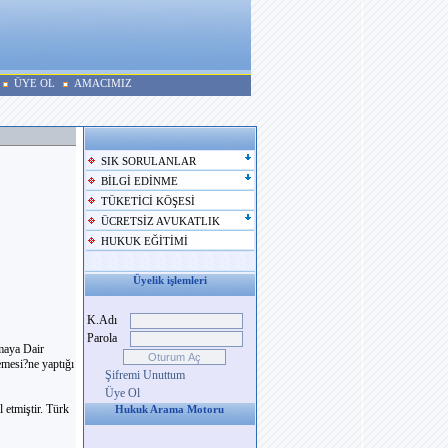
ÜYE OL
AMACIMIZ
SIK SORULANLAR
BİLGİ EDİNME
TÜKETİCİ KÖŞESİ
ÜCRETSİZ AVUKATLIK
HUKUK EĞİTİMİ
Üyelik işlemleri
K.Adı
Parola
maya Dair
mesi?ne yaptığı
Şifremi Unuttum
Üye Ol
 etmiştir. Türk
Hukuk Arama Motoru