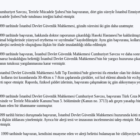
umhuriyet Savcısı, Terörle Mücadele Şubesi?nin başvuranın, dört gün süreyle İstanbul Emniy
adele Şubesi?nde tutulması isteğini kabul etmiştir.
99 tarihinde İstanbul Devlet Güvenlik Mahkemesi, gözaltı süresini iki gün daha uzatmıştır.
99 tarihinde başvuran, hakkında doktor raporunun çıkarıldığı Haseki Hastanesi?ne kaldırılmıştı
mal bölgelerinde yüzeysel erythema ve sıyrılmalar? kaydedilmiştir. Aynı gün başvurana, kollar
alerjisi nedeniyle oluştuğuna ilişkin bir ifade imzalatıldığı iddia edilmiştir.
999 tarihinde başvuran, İstanbul Devlet Güvenlik Mahkemesi Cumhuriyet Savcısı ve daha sonra,
maruz bırakıldığını belirttiği İstanbul Devlet Güvenlik Mahkemesi?nin bir yargıcı huzuruna çıkar
ın tutuksuz yargılanmasına karar vermiştir.
İstanbul Devlet Güvenlik Mahkemesi Adli Tıp Enstitüsü?nde görevini ifa etmekte olan bir dokto
kolların üst kısımlarında 30-40cm x 7-8cm çaplarında çürükler, sol kol eklemi altında bir ecch
eti rapor etmiştir. Raporda, fiziksel şiddet izlerinin, başvuranı çalışmaktan üç gün alıkoymaya ye
999 tarihinde İstanbul Devlet Güvenlik Mahkemesi Cumhuriyet Savcısı, başvuranı Türk Ceza
sinde ve Terörle Mücadele Kanunu?nun 5. bölümünde (Kanun no. 3713) adı geçen yasadışı bi
tham eden bir ithamname sunmuştur.
999 tarihli birinci duruşmada başvuran, İstanbul Devlet Güvenlik Mahkemesi huzurunda kötü
 ilişkin iddiasını yinelemiştir. Ayrıca bir alerji testi ve imzasının incelenmesini talep etmiştir. 
etmiştir.
1999 tarihinde başvuran, kendisini muayene eden ve alerji belirtisi bulamayan bir cildiyeciye ba