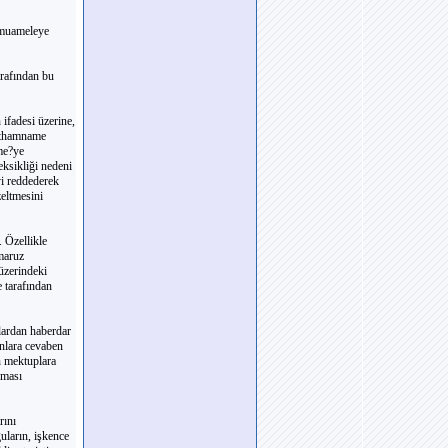
 muameleye
arafından bu
ifadesi üzerine,
 ithamname
me?ye
eksikliği nedeni
yi reddederek
eltmesini
 Özellikle
maruz
 üzerindeki
 tarafından
lardan haberdar
unlara cevaben
n mektuplara
lması
rını
uların, işkence