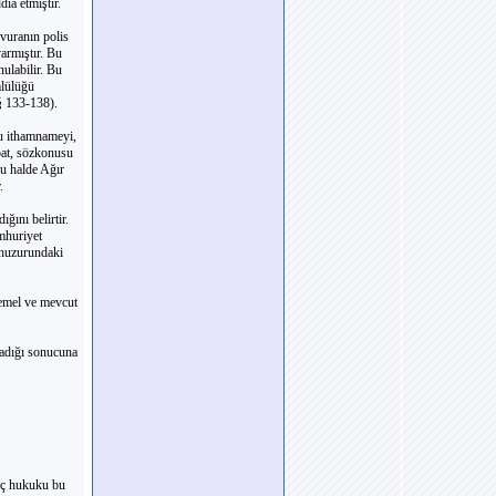
ia etmiştir.
vuranın polis
armıştır. Bu
ulabilir. Bu
mlülüğü
§ 133-138).
u ithamnameyi,
bat, sözkonusu
u halde Ağır
.
ını belirtir.
mhuriyet
 huzurundaki
temel ve mevcut
adığı sonucuna
 iç hukuku bu