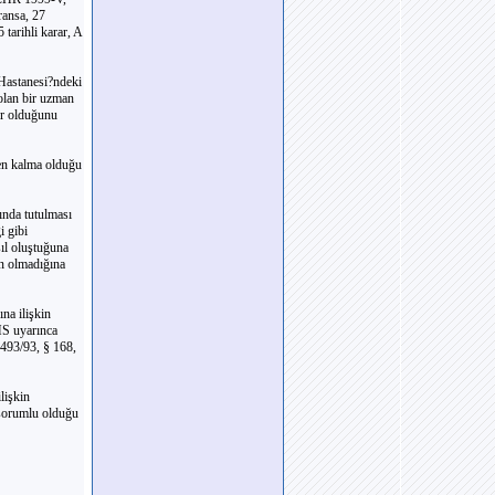
ransa, 27
tarihli karar, A
 Hastanesi?ndeki
olan bir uzman
er olduğunu
en kalma olduğu
ında tutulması
i gibi
ıl oluştuğuna
in olmadığına
ına ilişkin
HS uyarınca
2493/93, § 168,
lişkin
sorumlu olduğu