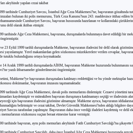
arı aleyhinde yapılan cezai takibat
999 tarihinde Cumhuriyet Savcısı, İstanbul Ağır Ceza Mahkemesi?ne, başvuranın gözaltında tu
 imzaları bulunan iki polis memurunu, Türk Ceza Kanunu?nun 243. maddesince ittihaz edilen bir
. İthamnamesinde Cumhuriyet Savcısı, başvuran hususunda hazırlanan ve kollarındaki çürüklerin
unu delil olarak iktibas etmiştir.
99 tarihinde Ağır Ceza Mahkemesi, başvurana, duruşmalarda bulunmaya davet edildiği bir mek
 öngörmüştür.
ve 23 Eylül 1999 tarihli duruşmalarda Mahkeme, başvuranın ifadesini bir delil olarak gözönüne
esi yayınlamıştır. Yerel makamlardan gelen sözkonusu müzekkerelere verilen cevaplar, başvur
de tutuklu bulunduğunu ortaya koymaktadır.
e 14 Aralık 1999 tarihli duruşmalarda AİHM, başvuranın Mahkeme huzurunda bulunmasını sa
i?ne yazılı ihbarnameler gönderilmesini öngörmüştür.
netimi, Mahkeme?ye başvuranın duruşmalara katılmayı reddettiğini ve bu yönde mektuplar hazır
Sözkonusu dokümanlar, başvuranın imzasını taşımamaktadır.
999 tarihinde Ağır Ceza Mahkemesi, davalı polis memurlarını dinlemiştir. Cezaevi yönetimi tar
ümanları kaydetmiştir ve müteakiben başvuran duruşmaya katılmamayı seçtiği ve ifadesinin alın
meyeceği için başvuranın ifadesini gözönüne almamıştır. Mahkeme ayrıca, başvuranın iddialarına 
ulunmadığını belirtmiştir ve cezai takibat, Devlet Güvenlik Mahkemesi?nden aldığı bilgilere dayan
yet Savcısı tarafından yapılmıştır. Başvuranın daha önce verdiği ifadeleri kaydetmiş ve delil ek
s memurlarının sözkonusu suçtan beraat etmesine karar vermiştir.
00 tarihinde başvuran, aynı polis memurları aleyhinde Fatih Cumhuriyet Savcılığı?na şikayette
00 tarihinde Cumhuriyet Savcılığı, daha önce İstanbul Ağır Ceza Mahkemesi huzurunda gerçekl