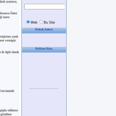
ukuk uyarınca,
özkonusu Daire
ğü üzere
Hukuk Anketi
üşlerine yazılı
arar vermiştir
Reklam Alanı
le ilgili olarak
î tercümedir.
 şüphe edilmesi
gözaltına