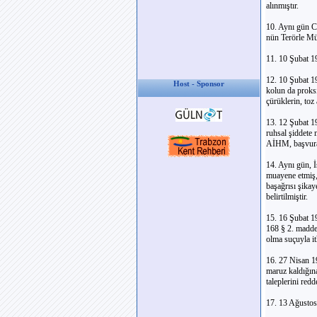
alınmıştır.
10. Aynı gün C
nün Terörle Müc
11. 10 Şubat 19
12. 10 Şubat 19
Host - Sponsor
kolun da proksi
çürüklerin, toz 
13. 12 Şubat 1
ruhsal şiddete 
AİHM, başvuran
14. Aynı gün, 
muayene etmiş, 
başağrısı şikay
belirtilmiştir.
15. 16 Şubat 1
168 § 2. madde
olma suçuyla i
16. 27 Nisan 1
maruz kaldığına
taleplerini redd
17. 13 Ağustos 