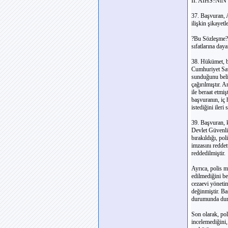
II. AİHS?Nİ
37. Başvuran, 
ilişkin şikayet
?Bu Sözleşme?de
sıfatlarına day
38. Hükümet, ba
Cumhuriyet Sav
sunduğunu beli
çağırılmıştır. 
ile beraat etmi
başvuranın, iç
istediğini ileri
39. Başvuran, 
Devlet Güvenli
bırakıldığı, pol
imzasını redde
reddedilmiştir.
Ayrıca, polis 
edilmediğini be
cezaevi yönetim
değinmiştir. B
durumunda duru
Son olarak, pol
incelemediğini,