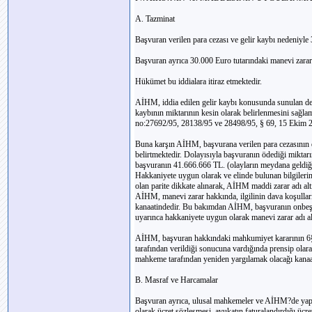
A. Tazminat
Başvuran verilen para cezası ve gelir kaybı nedeniyle
Başvuran ayrıca 30.000 Euro tutarındaki manevi zararın
Hükümet bu iddialara itiraz etmektedir.
AİHM, iddia edilen gelir kaybı konusunda sunulan de
kaybının miktarının kesin olarak belirlenmesini sağla
no:27692/95, 28138/95 ve 28498/95, § 69, 15 Ekim 20
Buna karşın AİHM, başvurana verilen para cezasının
belirtmektedir. Dolayısıyla başvuranın ödediği mikt
başvuranın 41.666.666 TL. (olayların meydana geldiği
Hakkaniyete uygun olarak ve elinde bulunan bilgilerin 
olan parite dikkate alınarak, AİHM maddi zarar adı a
AİHM, manevi zarar hakkında, ilgilinin dava koşulları
kanaatindedir. Bu bakımdan AİHM, başvuranın onbeş
uyarınca hakkaniyete uygun olarak manevi zarar adı a
AİHM, başvuran hakkındaki mahkumiyet kararının 6§
tarafından verildiği sonucuna vardığında prensip olar
mahkeme tarafından yeniden yargılamak olacağı kanaa
B. Masraf ve Harcamalar
Başvuran ayrıca, ulusal mahkemeler ve AİHM?de yapıl
olarak ücret sözleşmesi, avukatın faturalandırdığı ücre