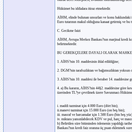
Hükümet bu iddialara itiraz etmektedir.
AİHM, elinde bulunan unsurları ve konu hakkındaki i
Euro tutarının makul olduğuna kanaat getirmiş ve bu t
C. Gecikme faizi
AİHM, Avrupa Merkez Bankası?nın marjinal kredi kolayl
belirtmektedir.
BU GEREKÇELERE DAYALI OLARAK MAHKEM
1. AİHS?nin 10. maddesinin ihlal edildiğine;
2. DGM?nin tarafsızlıktan ve bağımsızlıktan yoksun 
3. AİHS?nin 10. maddesi ile beraber 14. maddesine gö
4. a) Bu kararın, AİHS?nin 44§2. maddesine göre kesin
üzerinden TL?ye çevrilmek üzere Savunmacı Hükümet
i. maddi tazminat için 4.000 Euro (dört bin);
ii.manevi tazminat için 15.000 Euro (on beş bin);
iii. masraf ve harcamalar için 1.500 Euro (bin beş yüz
iv. miktara yansıtılabilecek KDV ve pul, harç ve mas
b) Belirtilen süre bitiminden ödemenin yapıldığı tarih
Bankası?nın kredi faiz oranına üç puan eklenmek sure