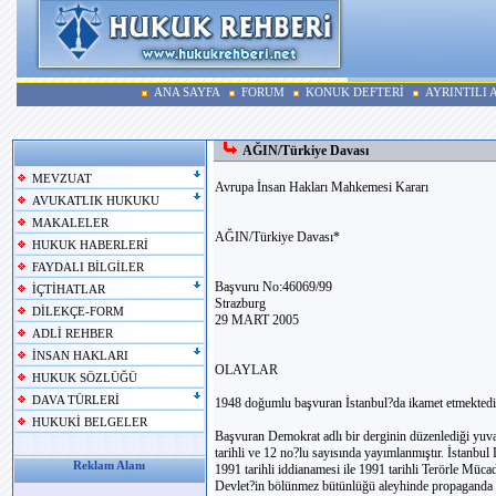
ANA SAYFA
FORUM
KONUK DEFTERİ
AYRINTILI
AĞIN/Türkiye Davası
MEVZUAT
Avrupa İnsan Hakları Mahkemesi Kararı
AVUKATLIK HUKUKU
MAKALELER
AĞIN/Türkiye Davası*
HUKUK HABERLERİ
FAYDALI BİLGİLER
Başvuru No:46069/99
İÇTİHATLAR
Strazburg
DİLEKÇE-FORM
29 MART 2005
ADLİ REHBER
İNSAN HAKLARI
OLAYLAR
HUKUK SÖZLÜĞÜ
DAVA TÜRLERİ
1948 doğumlu başvuran İstanbul?da ikamet etmektedi
HUKUKİ BELGELER
Başvuran Demokrat adlı bir derginin düzenlediği yuvar
tarihli ve 12 no?lu sayısında yayımlanmıştır. İsta
Reklam Alanı
1991 tarihli iddianamesi ile 1991 tarihli Terörle Mü
Devlet?in bölünmez bütünlüğü aleyhinde propaganda y