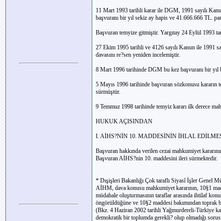
11 Mart 1993 tarihli karar ile DGM, 1991 sayılı Kan
başvuranı bir yıl sekiz ay hapis ve 41.666.666 TL. para
Başvuran temyize gitmiştir. Yargıtay 24 Eylül 1993 tar
27 Ekim 1995 tarihli ve 4126 sayılı Kanun ile 1991 
davasını re?sen yeniden incelemiştir.
8 Mart 1996 tarihinde DGM bu kez başvuranı bir yıl bi
5 Mayıs 1996 tarihinde başvuran sözkonusu kararın te
sürmüştür.
9 Temmuz 1998 tarihinde temyiz kararı ilk derece mah
HUKUK AÇISINDAN
I. AİHS?NİN 10. MADDESİNİN İHLAL EDİLM
Başvuran hakkında verilen cezai mahkumiyet kararının 
Başvuran AİHS?nin 10. maddesini ileri sürmektedir.
* Dışişleri Bakanlığı Çok taraflı Siyasî İşler Genel 
AİHM, dava konusu mahkumiyet kararının, 10§1 madde
müdahale oluşturmasının taraflar arasında ihtilaf kon
öngörüldüğüne ve 10§2 maddesi bakımından toprak bü
(Bkz. 4 Haziran 2002 tarihli Yağmurdereli-Türkiye ka
demokratik bir toplumda gerekli? olup olmadığı soru