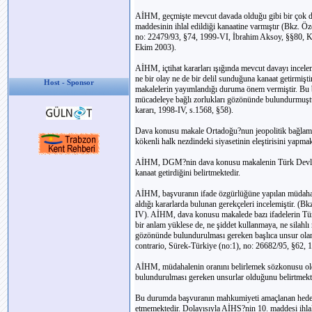
AİHM, geçmişte mevcut davada olduğu gibi bir çok da
maddesinin ihlal edildiği kanaatine varmıştır (Bkz. Ö
no: 22479/93, §74, 1999-VI, İbrahim Aksoy, §§80, Ka
Ekim 2003).
AİHM, içtihat kararları ışığında mevcut davayı incel
ne bir olay ne de bir delil sunduğuna kanaat getirmiş
Host - Sponsor
makalelerin yayımlandığı duruma önem vermiştir. Bu b
mücadeleye bağlı zorlukları gözönünde bulundurmuştu
kararı, 1998-IV, s.1568, §58).
Dava konusu makale Ortadoğu?nun jeopolitik bağlamı
kökenli halk nezdindeki siyasetinin eleştirisini yapmak
AİHM, DGM?nin dava konusu makalenin Türk Devleti?
kanaat getirdiğini belirtmektedir.
AİHM, başvuranın ifade özgürlüğüne yapılan müdahale
aldığı kararlarda bulunan gerekçeleri incelemiştir. (
IV). AİHM, dava konusu makalede bazı ifadelerin Türk
bir anlam yüklese de, ne şiddet kullanmaya, ne sila
gözönünde bulundurulması gereken başlıca unsur ola
contrario, Sürek-Türkiye (no:1), no: 26682/95, §62
AİHM, müdahalenin oranını belirlemek sözkonusu olduğ
bulundurulması gereken unsurlar olduğunu belirtmekt
Bu durumda başvuranın mahkumiyeti amaçlanan hedefle
etmemektedir. Dolayısıyla AİHS?nin 10. maddesi ihlal 