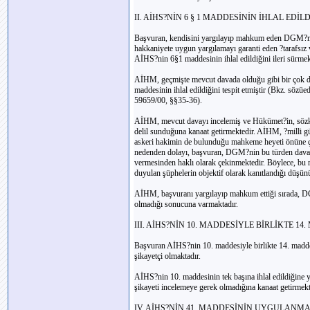
II. AİHS?NİN 6 § 1 MADDESİNİN İHLAL EDİLD
Başvuran, kendisini yargılayıp mahkum eden DGM?nin
hakkaniyete uygun yargılamayı garanti eden ?tarafsız
AİHS?nin 6§1 maddesinin ihlal edildiğini ileri sürmek
AİHM, geçmişte mevcut davada olduğu gibi bir çok d
maddesinin ihlal edildiğini tespit etmiştir (Bkz. sözü
59659/00, §§35-36).
AİHM, mevcut davayı incelemiş ve Hükümet?in, sözkon
delil sunduğuna kanaat getirmektedir. AİHM, ?milli g
askeri hakimin de bulunduğu mahkeme heyeti önüne çı
nedenden dolayı, başvuran, DGM?nin bu türden davalar
vermesinden haklı olarak çekinmektedir. Böylece, bu 
duyulan şüphelerin objektif olarak kanıtlandığı düşünül
AİHM, başvuranı yargılayıp mahkum ettiği sırada, D
olmadığı sonucuna varmaktadır.
III. AİHS?NİN 10. MADDESİYLE BİRLİKTE 1
Başvuran AİHS?nin 10. maddesiyle birlikte 14. maddesi
şikayetçi olmaktadır.
AİHS?nin 10. maddesinin tek başına ihlal edildiğine
şikayeti incelemeye gerek olmadığına kanaat getirmekt
IV. AİHS?NİN 41. MADDESİNİN UYGULANM