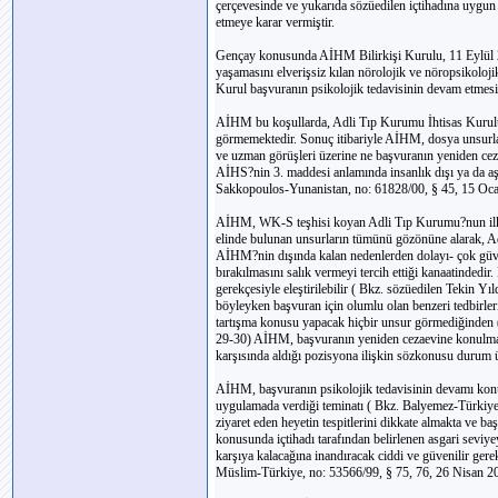
çerçevesinde ve yukarıda sözüedilen içtihadına uygun
etmeye karar vermiştir.
Gençay konusunda AİHM Bilirkişi Kurulu, 11 Eylül 20
yaşamasını elverişsiz kılan nörolojik ve nöropsikoloj
Kurul başvuranın psikolojik tedavisinin devam etmesin
AİHM bu koşullarda, Adli Tıp Kurumu İhtisas Kurulu?
görmemektedir. Sonuç itibariyle AİHM, dosya unsurla
ve uzman görüşleri üzerine ne başvuranın yeniden cez
AİHS?nin 3. maddesi anlamında insanlık dışı ya da aşa
Sakkopoulos-Yunanistan, no: 61828/00, § 45, 15 Oc
AİHM, WK-S teşhisi koyan Adli Tıp Kurumu?nun ilk t
elinde bulunan unsurların tümünü gözönüne alarak, A
AİHM?nin dışında kalan nedenlerden dolayı- çok güve
bırakılmasını salık vermeyi tercih ettiği kanaatinded
gerekçesiyle eleştirilebilir ( Bkz. sözüedilen Tekin Y
böyleyken başvuran için olumlu olan benzeri tedbirle
tartışma konusu yapacak hiçbir unsur görmediğinden ( 
29-30) AİHM, başvuranın yeniden cezaevine konulması
karşısında aldığı pozisyona ilişkin sözkonusu durum 
AİHM, başvuranın psikolojik tedavisinin devamı konus
uygulamada verdiği teminatı ( Bkz. Balyemez-Türkiye,
ziyaret eden heyetin tespitlerini dikkate almakta ve
konusunda içtihadı tarafından belirlenen asgari seviy
karşıya kalacağına inandıracak ciddi ve güvenilir ge
Müslim-Türkiye, no: 53566/99, § 75, 76, 26 Nisan 2