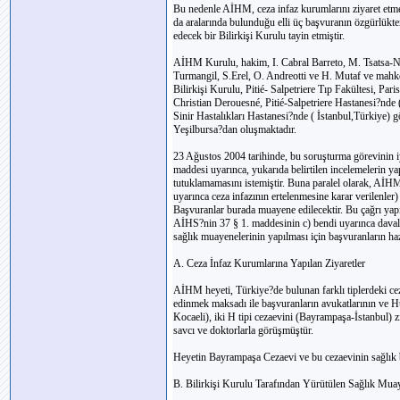
Bu nedenle AİHM, ceza infaz kurumlarını ziyaret et
da aralarında bulunduğu elli üç başvuranın özgürlükte
edecek bir Bilirkişi Kurulu tayin etmiştir.
AİHM Kurulu, hakim, I. Cabral Barreto, M. Tsatsa-Nik
Turmangil, S.Erel, O. Andreotti ve H. Mutaf ve mahk
Bilirkişi Kurulu, Pitié- Salpetriere Tıp Fakültesi, Par
Christian Derouesné, Pitié-Salpetriere Hastanesi?nde
Sinir Hastalıkları Hastanesi?nde ( İstanbul,Türkiye) 
Yeşilbursa?dan oluşmaktadır.
23 Ağustos 2004 tarihinde, bu soruşturma görevinin
maddesi uyarınca, yukarıda belirtilen incelemelerin yap
tutuklamamasını istemiştir. Buna paralel olarak, AİH
uyarınca ceza infazının ertelenmesine karar verilenler
Başvuranlar burada muayene edilecektir. Bu çağrı yapı
AİHS?nin 37 § 1. maddesinin c) bendi uyarınca davalar
sağlık muayenelerinin yapılması için başvuranların ha
A. Ceza İnfaz Kurumlarına Yapılan Ziyaretler
AİHM heyeti, Türkiye?de bulunan farklı tiplerdeki ce
edinmek maksadı ile başvuranların avukatlarının ve Hük
Kocaeli), iki H tipi cezaevini (Bayrampaşa-İstanbul) ziy
savcı ve doktorlarla görüşmüştür.
Heyetin Bayrampaşa Cezaevi ve bu cezaevinin sağlık bir
B. Bilirkişi Kurulu Tarafından Yürütülen Sağlık Muay