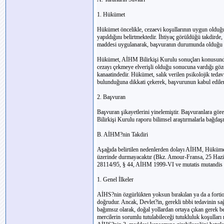
1. Hükümet
Hükümet öncelikle, cezaevi koşullarının uygun olduğun
yapıldığını belirtmektedir. İhtiyaç görüldüğü takdird
maddesi uygulanarak, başvuranın durumunda olduğu gib
Hükümet, AİHM Bilirkişi Kurulu sonuçları konusunda
cezayı çekmeye elverişli olduğu sonucuna vardığı gö
kanaatindedir. Hükümet, salık verilen psikolojik teda
bulunduğuna dikkati çekerek, başvurunun kabul edilem
2. Başvuran
Başvuran şikayetlerini yinelemiştir. Başvuranlara g
Bilirkişi Kurulu raporu bilimsel araştırmalarla bağda
B. AİHM?nin Takdiri
Aşağıda belirtilen nedenlerden dolayı AİHM, Hüküme
üzerinde durmayacaktır (Bkz. Amour-Fransa, 25 Hazira
28114/95, § 44, AİHM 1999-VI ve mutatis mutandis S
1. Genel İlkeler
AİHS?nin özgürlükten yoksun bırakılan ya da a fortio
doğrudur. Ancak, Devlet?in, gerekli tıbbi tedavinin 
bağımsız olarak, doğal yollardan ortaya çıkan gerek be
mercilerin sorumlu tutulabileceği tutukluluk koşulları 