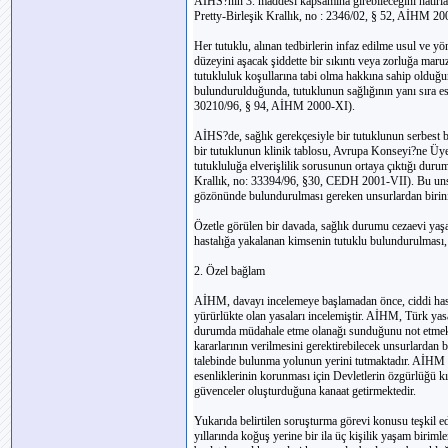
AİHS?nin 3. maddesi kapsamına girebileceğini hatırla
Pretty-Birleşik Krallık, no : 2346/02, § 52, AİHM 200
Her tutuklu, alınan tedbirlerin infaz edilme usul ve y
düzeyini aşacak şiddette bir sıkıntı veya zorluğa mar
tutukluluk koşullarına tabi olma hakkına sahip olduğ
bulundurulduğunda, tutuklunun sağlığının yanı sıra es
30210/96, § 94, AİHM 2000-XI).
AİHS?de, sağlık gerekçesiyle bir tutuklunun serbest b
bir tutuklunun klinik tablosu, Avrupa Konseyi?ne Ü
tutukluluğa elverişlilik sorusunun ortaya çıktığı durum
Krallık, no: 33394/96, §30, CEDH 2001-VII). Bu unsu
gözönünde bulundurulması gereken unsurlardan birini
Özetle görülen bir davada, sağlık durumu cezaevi yaş
hastalığa yakalanan kimsenin tutuklu bulundurulması,
2. Özel bağlam
AİHM, davayı incelemeye başlamadan önce, ciddi hast
yürürlükte olan yasaları incelemiştir. AİHM, Türk yasal
durumda müdahale etme olanağı sunduğunu not etmekte
kararlarının verilmesini gerektirebilecek unsurlardan 
talebinde bulunma yolunun yerini tutmaktadır. AİHM bu 
esenliklerinin korunması için Devletlerin özgürlüğü kı
güvenceler oluşturduğuna kanaat getirmektedir.
Yukarıda belirtilen soruşturma görevi konusu teşkil 
yıllarında koğuş yerine bir ila üç kişilik yaşam birim