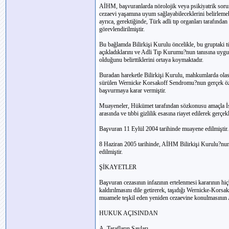
AİHM, başvuranlarda nörolojik veya psikiyatrik soru
cezaevi yaşamına uyum sağlayabileceklerini belirleme
ayrıca, gerektiğinde, Türk adli tıp organları tarafınd
görevlendirilmiştir.
Bu bağlamda Bilirkişi Kurulu öncelikle, bu gruptaki tüm 
açıkladıklarını ve Adli Tıp Kurumu?nun tanısına uyg
olduğunu belirttiklerini ortaya koymaktadır.
Buradan hareketle Bilirkişi Kurulu, mahkumlarda olası
sürülen Wernicke Korsakoff Sendromu?nun gerçek özell
başvurmaya karar vermiştir.
Muayeneler, Hükümet tarafından sözkonusu amaçla İst
arasında ve tıbbi gizlilik esasına riayet edilerek gerçekl
Başvuran 11 Eylül 2004 tarihinde muayene edilmiştir.
8 Haziran 2005 tarihinde, AİHM Bilirkişi Kurulu?nun 
edilmiştir.
ŞİKAYETLER
Başvuran cezasının infazının ertelenmesi kararının hi
kaldırılmasını dile getirerek, taşıdığı Wernicke-Korsak
muamele teşkil eden yeniden cezaevine konulmasının A
HUKUK AÇISINDAN
A. Tarafların Savları