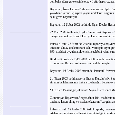
bombalı saldırı gerekçesiyle otuz yıl ağır hapis cezasına
Başvuran, İzmir Cezaevi?nde ve daha sonra Uşak Ceza
yatakhane yerine üç kişilik yaşam ünitelerini öngören
açlık grevi başlatmıştır.
Başvuran 12 Şubat 2002 tarihinde Uşak Devlet Hastane
22 Mart 2002 tarihinde, Uşak Cumhuriyet Başsavcısı?n
muayene etmek ve özgürlükten yoksun bırakan bir cezay
İhtisas Kurulu 25 Mart 2002 tarihli raporuyla başv
infazının altı ay ertelenmesini salık vermiştir. A
399. maddesi uygulanarak erteleme talebini kabul etmi
Bilirkişi Kurulu 25 Eylül 2002 tarihli raporla daha önc
Cumhuriyet Başsavcısı bu öneriyi haklı bulmuştur.
Başvuran, 16 Aralık 2002 tarihinde, İstanbul Üniversit
21 Nisan 2003 tarihli raporla, İhtisas Kurulu WK-S te
sürenin belirlenmesinin imkansız olacağını belirterek c
* Dışişleri Bakanlığı Çok taraflı Siyasî İşler Genel 
Cumhuriyet Başsavcısı Anayasa?nın 104. maddesinin
başlatma kararı almış ve erteleme kararını ?yargılama 
İhtisas Kurulu 12 Aralık 2003 tarihli raporla, başvu
ertelenmesine devam edilmesini gerektirdiğini belirtme