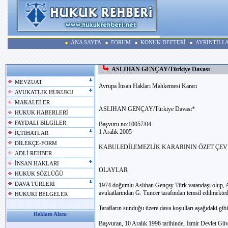
ANA SAYFA
FORUM
KONUK DEFTERİ
AYRINTILI
ASLIHAN GENÇAY/Türkiye Davası
MEVZUAT
Avrupa İnsan Hakları Mahkemesi Kararı
AVUKATLIK HUKUKU
MAKALELER
ASLIHAN GENÇAY/Türkiye Davası*
HUKUK HABERLERİ
FAYDALI BİLGİLER
Başvuru no:10057/04
1 Aralık 2005
İÇTİHATLAR
DİLEKÇE-FORM
KABULEDİLEMEZLİK KARARININ ÖZET ÇEVİ
ADLİ REHBER
İNSAN HAKLARI
OLAYLAR
HUKUK SÖZLÜĞÜ
DAVA TÜRLERİ
1974 doğumlu Aslıhan Gençay Türk vatandaşı olup,
avukatlarından G. Tuncer tarafından temsil edilmekted
HUKUKİ BELGELER
Tarafların sunduğu üzere dava koşulları aşağıdaki gibi 
Reklam Alanı
Başvuran, 10 Aralık 1996 tarihinde, İzmir Devlet G