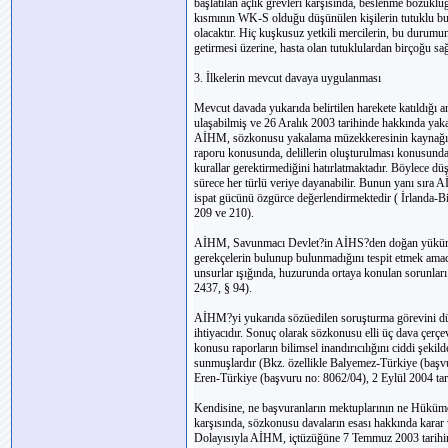
başlatılan açlık grevleri karşısında, beslenme bozukluğu
kısmının WK-S olduğu düşünülen kişilerin tutuklu bul
olacaktır. Hiç kuşkusuz yetkili mercilerin, bu durum
getirmesi üzerine, hasta olan tutuklulardan birçoğu sağl
3. İlkelerin mevcut davaya uygulanması
Mevcut davada yukarıda belirtilen harekete katıldığı
ulaşabilmiş ve 26 Aralık 2003 tarihinde hakkında yak
AİHM, sözkonusu yakalama müzekkeresinin kaynağını
raporu konusunda, delillerin oluşturulması konusunda
kurallar gerektirmediğini hatırlatmaktadır. Böylece 
sürece her türlü veriye dayanabilir. Bunun yanı sıra 
ispat gücünü özgürce değerlendirmektedir ( İrlanda-Bir
209 ve 210).
AİHM, Savunmacı Devlet?in AİHS?den doğan yükümlül
gerekçelerin bulunup bulunmadığını tespit etmek amacı
unsurlar ışığında, huzurunda ortaya konulan sorunları 
2437, § 94).
AİHM?yi yukarıda sözüedilen soruşturma görevini düze
ihtiyacıdır. Sonuç olarak sözkonusu elli üç dava çerç
konusu raporların bilimsel inandırıcılığını ciddi şeki
sunmuşlardır (Bkz. özellikle Balyemez-Türkiye (başvur
Eren-Türkiye (başvuru no: 8062/04), 2 Eylül 2004 tarihl
Kendisine, ne başvuranların mektuplarının ne Hükümet
karşısında, sözkonusu davaların esası hakkında karar
Dolayısıyla AİHM, içtüzüğüne 7 Temmuz 2003 tarihinde