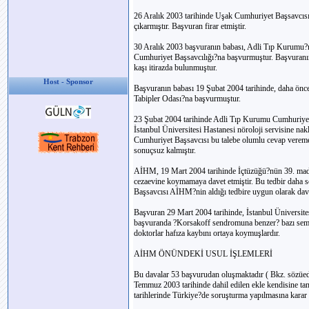
26 Aralık 2003 tarihinde Uşak Cumhuriyet Başsavcı
çıkarmıştır. Başvuran firar etmiştir.
30 Aralık 2003 başvuranın babası, Adli Tıp Kurumu
Cumhuriyet Başsavcılığı?na başvurmuştur. Başvuranın
kaşı itirazda bulunmuştur.
Host - Sponsor
Başvuranın babası 19 Şubat 2004 tarihinde, daha önce 
Tabipler Odası?na başvurmuştur.
23 Şubat 2004 tarihinde Adli Tıp Kurumu Cumhuriyet
İstanbul Üniversitesi Hastanesi nöroloji servisine nakl
Cumhuriyet Başsavcısı bu talebe olumlu cevap veremem
sonuçsuz kalmıştır.
AİHM, 19 Mart 2004 tarihinde İçtüzüğü?nün 39. madd
cezaevine koymamaya davet etmiştir. Bu tedbir daha s
Başsavcısı AİHM?nin aldığı tedbire uygun olarak dav
Başvuran 29 Mart 2004 tarihinde, İstanbul Üniversites
başvuranda ?Korsakoff sendromuna benzer? bazı semptom
doktorlar hafıza kaybını ortaya koymuşlardır.
AİHM ÖNÜNDEKİ USUL İŞLEMLERİ
Bu davalar 53 başvurudan oluşmaktadır ( Bkz. sözüe
Temmuz 2003 tarihinde dahil edilen ekle kendisine tan
tarihlerinde Türkiye?de soruşturma yapılmasına karar 