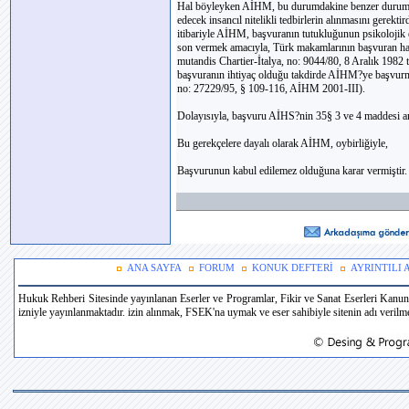
Hal böyleyken AİHM, bu durumdakine benzer durumlard
edecek insancıl nitelikli tedbirlerin alınmasını gerekt
itibariyle AİHM, başvuranın tutukluğunun psikolojik e
son vermek amacıyla, Türk makamlarının başvuran hakkı
mutandis Chartier-İtalya, no: 9044/80, 8 Aralık 1982 
başvuranın ihtiyaç olduğu takdirde AİHM?ye başvurm
no: 27229/95, § 109-116, AİHM 2001-III).
Dolayısıyla, başvuru AİHS?nin 35§ 3 ve 4 maddesi an
Bu gerekçelere dayalı olarak AİHM, oybirliğiyle,
Başvurunun kabul edilemez olduğuna karar vermiştir.
ANA SAYFA
FORUM
KONUK DEFTERİ
AYRINTILI
Hukuk Rehberi Sitesinde yayınlanan Eserler ve Programlar, Fikir ve Sanat Eserleri Kanun
izniyle yayınlanmaktadır. izin alınmak, FSEK'na uymak ve eser sahibiyle sitenin adı verilmek 