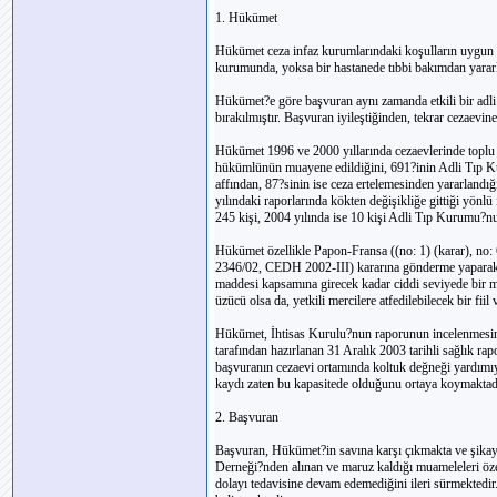
1. Hükümet
Hükümet ceza infaz kurumlarındaki koşulların uygun o
kurumunda, yoksa bir hastanede tıbbi bakımdan yararla
Hükümet?e göre başvuran aynı zamanda etkili bir adli 
bırakılmıştır. Başvuran iyileştiğinden, tekrar cezaevin
Hükümet 1996 ve 2000 yıllarında cezaevlerinde toplu o
hükümlünün muayene edildiğini, 691?inin Adli Tıp K
affından, 87?sinin ise ceza ertelemesinden yararlandı
yılındaki raporlarında kökten değişikliğe gittiği yön
245 kişi, 2004 yılında ise 10 kişi Adli Tıp Kurumu?nu
Hükümet özellikle Papon-Fransa ((no: 1) (karar), no:
2346/02, CEDH 2002-III) kararına gönderme yaparak,
maddesi kapsamına girecek kadar ciddi seviyede bir mu
üzücü olsa da, yetkili mercilere atfedilebilecek bir fi
Hükümet, İhtisas Kurulu?nun raporunun incelenmesin
tarafından hazırlanan 31 Aralık 2003 tarihli sağlık ra
başvuranın cezaevi ortamında koltuk değneği yardımıyl
kaydı zaten bu kapasitede olduğunu ortaya koymaktad
2. Başvuran
Başvuran, Hükümet?in savına karşı çıkmakta ve şikaye
Derneği?nden alınan ve maruz kaldığı muameleleri öze
dolayı tedavisine devam edemediğini ileri sürmektedi