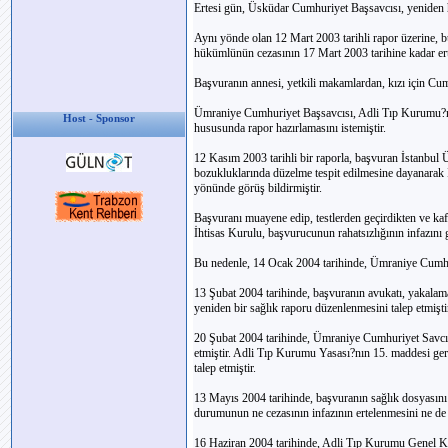
Ertesi gün, Üsküdar Cumhuriyet Başsavcısı, yeniden h
Aynı yönde olan 12 Mart 2003 tarihli rapor üzerine, 
hükümlünün cezasının 17 Mart 2003 tarihine kadar ert
Başvuranın annesi, yetkili makamlardan, kızı için Cu
Ümraniye Cumhuriyet Başsavcısı, Adli Tıp Kurumu?n
Host - Sponsor
hususunda rapor hazırlamasını istemiştir.
12 Kasım 2003 tarihli bir raporla, başvuran İstanbul Ü
bozukluklarında düzelme tespit edilmesine dayanarak
yönünde görüş bildirmiştir.
Başvuranı muayene edip, testlerden geçirdikten ve kafat
İhtisas Kurulu, başvurucunun rahatsızlığının infazını g
Bu nedenle, 14 Ocak 2004 tarihinde, Ümraniye Cumhuri
13 Şubat 2004 tarihinde, başvuranın avukatı, yakalam
yeniden bir sağlık raporu düzenlenmesini talep etmişti
20 Şubat 2004 tarihinde, Ümraniye Cumhuriyet Savcıs
etmiştir. Adli Tıp Kurumu Yasası?nın 15. maddesi ge
talep etmiştir.
13 Mayıs 2004 tarihinde, başvuranın sağlık dosyasını
durumunun ne cezasının infazının ertelenmesini ne de 
16 Haziran 2004 tarihinde, Adli Tıp Kurumu Genel Ku