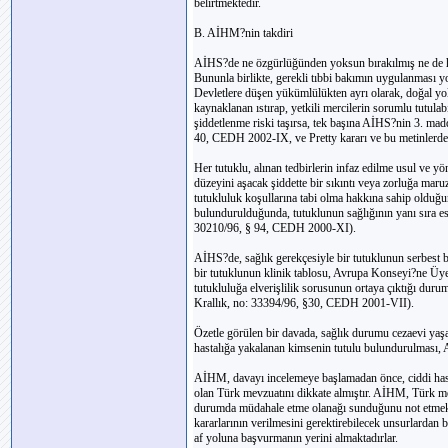
belirtmektedir.
B. AİHM?nin takdiri
AİHS?de ne özgürlüğünden yoksun bırakılmış ne de ha
Bununla birlikte, gerekli tıbbi bakımın uygulanması 
Devletlere düşen yükümlülükten ayrı olarak, doğal yol
kaynaklanan ıstırap, yetkili mercilerin sorumlu tutulab
şiddetlenme riski taşırsa, tek başına AİHS?nin 3. ma
40, CEDH 2002-IX, ve Pretty kararı ve bu metinlerde
Her tutuklu, alınan tedbirlerin infaz edilme usul ve y
düzeyini aşacak şiddette bir sıkıntı veya zorluğa mar
tutukluluk koşullarına tabi olma hakkına sahip olduğ
bulundurulduğunda, tutuklunun sağlığının yanı sıra es
30210/96, § 94, CEDH 2000-XI).
AİHS?de, sağlık gerekçesiyle bir tutuklunun serbest b
bir tutuklunun klinik tablosu, Avrupa Konseyi?ne Ü
tutukluluğa elverişlilik sorusunun ortaya çıktığı durum
Krallık, no: 33394/96, §30, CEDH 2001-VII).
Özetle görülen bir davada, sağlık durumu cezaevi yaş
hastalığa yakalanan kimsenin tutulu bulundurulması, 
AİHM, davayı incelemeye başlamadan önce, ciddi hast
olan Türk mevzuatını dikkate almıştır. AİHM, Türk mev
durumda müdahale etme olanağı sunduğunu not etmekte
kararlarının verilmesini gerektirebilecek unsurlardan
af yoluna başvurmanın yerini almaktadırlar.