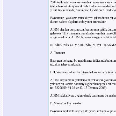
2004 tarihinde başvuranı yeniden hapsetmeye karar ve
içinde hareket etmiş olarak kabul edilemeyecekleri ve
yürütülmesi halinde, Savunmacı Devlet?in 3. maddeyi 
Başvuranın, yakalama müzekkeresi çıkarıldıktan bu y
durum sadece olayların ciddiyetini artıracaktır.
AİHM ulaşılan bu sonucun, başvuranın sağlık durumun
gelecekte Türk makamları tarafından yeniden hapsedil
vurgulamaktadır. AİHM, bu amaçla uygun tedbirleri 
III. AİHS?NİN 41. MADDESİNİN UYGULAN
A. Tazminat
Başvuran herhangi bir maddi zarar iddiasında bulunmam
tazminat talep etmektedir.
Hükümet talep edilen bu tutarın haksız ve fahiş tutard
AİHM, başvuranın, yakalama müzekkeresi çıkarılması n
yalnızca bu kararın sonucuyla giderilemeyecek bir ma
no: 52206/99, §§ 36 ve 43, 15 Temmuz 2003).
AİHM hakkaniyete uygun olarak başvurana bu açıdan 
B. Masraf ve Harcamalar
Başvuran avukatlık ücretleri ile çeviri, iletişim ve pos