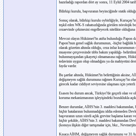
hazırladığı rapordan dört ay sonra, 11 Eylül 2004 tar
Bilirkişi kurulu, başvuranın beyinciğinde statik olduğ
Sonuç olarak, bilirkişi kurulu oybirliğiyle, Kuruçay
teşkil eden WK-S rahatsızlığında görülen nörolojik boz
cezaevinde çekmesini engelleyecek nitelikte olduğuna 
Mevcut olayın Hükümet?in atıfta bulunduğu Papon d
Papon?nun genel sağlık durumunun, -hiçbir bağlılık bel
olarak gözetim altında olduğu, ceza infaz kurumunun 
muayene çerçevesinde tıbbı bakım yapıldığı- belirtil
bulunmayışından şikayetçi olmamasına rağmen, Hükü
tedavinin uygun olup olmadığını ya da mahiyetini des
fayda vardır.
Bu şartlar altında, Hükümet?in belirttiğinin aksine, A
değişmeyen sağlık durumuna rağmen Kuruçay?ın olas
girecek kadar ciddiyet seviyesine ulaşması için yeterli
Esasen bu durum ancak, Türkiye?de geçerli olan ve o
koruma mekanizmasının işleyişindeki bozuklukla açıkl
Benzer durumlar, AİHS?nin 3. maddesi bakımından, baş
hiçbir hatalarının bulunmadığını iddia edemeden Devle
başvuranın uzun süreli açlık grevine başlama kararı v
hiçbir şekilde, AİHS?nin 3. maddesi bakımından Devle
(konuya ilişkin diğer tartışmalar için, bkz., Nevmerj
Kısaca AİHM, değişmeyen sağlık durumunu ve 31 Aral