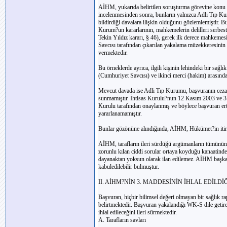
AİHM, yukarıda belirtilen soruşturma görevine konu 
incelenmesinden sonra, bunların yalnızca Adli Tıp Ku
bildirdiği davalara ilişkin olduğunu gözlemlemiştir
Kurum?un kararlarının, mahkemelerin delilleri serbestç
Tekin Yıldız kararı, § 46), gerek ilk derece mahkeme
Savcısı tarafından çıkarılan yakalama müzekkeresinin k
vermektedir.
Bu örneklerde ayrıca, ilgili kişinin lehindeki bir sağ
(Cumhuriyet Savcısı) ve ikinci merci (hakim) arasın
Mevcut davada ise Adli Tıp Kurumu, başvuranın cezası
sunmamıştır. İhtisas Kurulu?nun 12 Kasım 2003 ve 31
Kurulu tarafından onaylanmış ve böylece başvuran ert
yararlanamamıştır.
Bunlar gözönüne alındığında, AİHM, Hükümet?in itir
AİHM, tarafların ileri sürdüğü argümanların tümünün 
zorunlu kılan ciddi sorular ortaya koyduğu kanaatind
dayanaktan yoksun olarak ilan edilemez. AİHM başka
kabuledilebilir bulmuştur.
II. AİHM?NİN 3. MADDESİNİN İHLAL EDİLD
Başvuran, hiçbir bilimsel değeri olmayan bir sağlık ra
belirtmektedir. Başvuran yakalandığı WK-S dile get
ihlal edileceğini ileri sürmektedir.
A. Tarafların savları