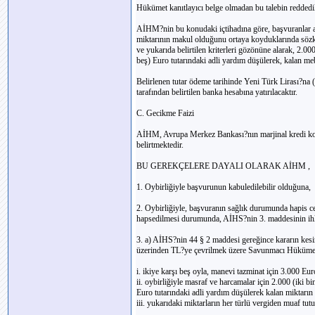
Hükümet kanıtlayıcı belge olmadan bu talebin reddedil
AİHM?nin bu konudaki içtihadına göre, başvuranlar an
miktarının makul olduğunu ortaya koyduklarında sözk
ve yukarıda belirtilen kriterleri gözönüne alarak, 2.0
beş) Euro tutarındaki adli yardım düşülerek, kalan m
Belirlenen tutar ödeme tarihinde Yeni Türk Lirası?na (
tarafından belirtilen banka hesabına yatırılacaktır.
C. Gecikme Faizi
AİHM, Avrupa Merkez Bankası?nın marjinal kredi kolay
belirtmektedir.
BU GEREKÇELERE DAYALI OLARAK AİHM ,
1. Oybirliğiyle başvurunun kabuledilebilir olduğuna,
2. Oybirliğiyle, başvuranın sağlık durumunda hapis c
hapsedilmesi durumunda, AİHS?nin 3. maddesinin ihla
3. a) AİHS?nin 44 § 2 maddesi gereğince kararın kesinl
üzerinden TL?ye çevrilmek üzere Savunmacı Hükümet
i. ikiye karşı beş oyla, manevi tazminat için 3.000 Eu
ii. oybirliğiyle masraf ve harcamalar için 2.000 (iki
Euro tutarındaki adli yardım düşülerek kalan miktarı
iii. yukarıdaki miktarların her türlü vergiden muaf tut