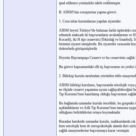
iptal edilmesi yönündeki talebi reddetmiştir.
B. AİHM?nin soruşturma yapma görevi
1. Ceza infaz kurumlarına yapılan ziyaretler
AİHM heyeti Türkiye?de bulunan farklı tiplerdeki cez
edinmek maksadı ile başvuranların avukatlarının ve Hük
Kocaeli), iki H tipi cezaevini (Tekirdağ ve İstanbul),
birimini ziyaret etmişlerdir. Bu ziyaretler sırasında h
doktorlarla görüşmüşlerdir.
Heyetin Bayrampaşa Cezaevi ve bu cezaevinin sağlık biri
Bu görevi kapsamındaki elli üç başvuranın on yedisi 
2. Bilirkişi kurulu tarafından yürütülen tıbbı muayenel
AİHM bilirkişi kurulunu, başvuranda nörolojik veya p
ne ölçüde cezaevi yaşamına uyum sağlayabileceğini bel
Tıp Kurumu?nun hazırlamış olduğu başvuranın sağlık d
Bu bağlamda uzmanlar kurulu öncelikle, bu gruptaki tüm 
açıkladıklarını ve Adli Tıp Kurumu?nun tanısına uyg
olduğunu belirttiklerini ortaya koymaktadır.
Buradan hareketle uzmanlar kurulu, mahkumlarda sık r
hem nörolojik hem de nöropsikolojik alanda ileri sürü
sağlık muayenelerine başvurmaya karar vermiştir.