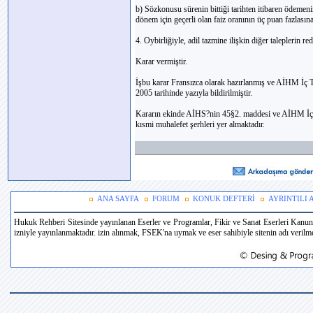
b) Sözkonusu sürenin bittiği tarihten itibaren ödem
dönem için geçerli olan faiz oranının üç puan fazlasın
4. Oybirliğiyle, adil tazmine ilişkin diğer taleplerin re
Karar vermiştir.
İşbu karar Fransızca olarak hazırlanmış ve AİHM İç 
2005 tarihinde yazıyla bildirilmiştir.
Kararın ekinde AİHS?nin 45§2. maddesi ve AİHM İç
kısmi muhalefet şerhleri yer almaktadır.
ANA SAYFA
FORUM
KONUK DEFTERİ
AYRINTILI
Hukuk Rehberi Sitesinde yayınlanan Eserler ve Programlar, Fikir ve Sanat Eserleri Kanun
izniyle yayınlanmaktadır. izin alınmak, FSEK'na uymak ve eser sahibiyle sitenin adı verilmek 