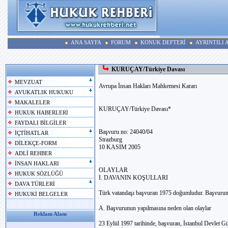
ANA SAYFA
FORUM
KONUK DEFTERİ
AYRINTILI
KURUÇAY/Türkiye Davası
MEVZUAT
Avrupa İnsan Hakları Mahkemesi Kararı
AVUKATLIK HUKUKU
MAKALELER
KURUÇAY/Türkiye Davası*
HUKUK HABERLERİ
FAYDALI BİLGİLER
Başvuru no: 24040/04
İÇTİHATLAR
Strazburg
DİLEKÇE-FORM
10 KASIM 2005
ADLİ REHBER
İNSAN HAKLARI
OLAYLAR
HUKUK SÖZLÜĞÜ
I. DAVANIN KOŞULLARI
DAVA TÜRLERİ
Türk vatandaşı başvuran 1975 doğumludur. Başvurunun
HUKUKİ BELGELER
A. Başvurunun yapılmasına neden olan olaylar
Reklam Alanı
23 Eylül 1997 tarihinde, başvuran, İstanbul Devlet G