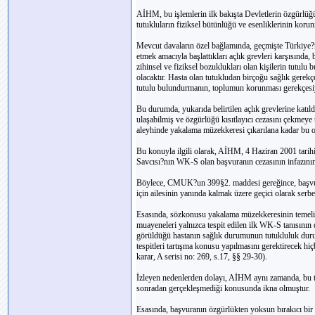
AİHM, bu işlemlerin ilk bakışta Devletlerin özgürlüğü 
tutukluların fiziksel bütünlüğü ve esenliklerinin kor
Mevcut davaların özel bağlamında, geçmişte Türkiye?ni
etmek amacıyla başlattıkları açlık grevleri karşısın
zihinsel ve fiziksel bozuklukları olan kişilerin tutulu
olacaktır. Hasta olan tutukludan birçoğu sağlık gerekçe
tutulu bulundurmanın, toplumun korunması gerekçesiyl
Bu durumda, yukarıda belirtilen açlık grevlerine katı
ulaşabilmiş ve özgürlüğü kısıtlayıcı cezasını çekmeye 
aleyhinde yakalama müzekkeresi çıkarılana kadar bu o
Bu konuyla ilgili olarak, AİHM, 4 Haziran 2001 tari
Savcısı?nın WK-S olan başvuranın cezasının infazının 
Böylece, CMUK?un 399§2. maddesi gereğince, başvuran
için ailesinin yanında kalmak üzere geçici olarak serbes
Esasında, sözkonusu yakalama müzekkeresinin temelini
muayeneleri yalnızca tespit edilen ilk WK-S tanısın
görüldüğü hastanın sağlık durumunun tutukluluk durum
tespitleri tartışma konusu yapılmasını gerektirecek hi
karar, A serisi no: 269, s.17, §§ 29-30).
İzleyen nedenlerden dolayı, AİHM aynı zamanda, bu te
sonradan gerçekleşmediği konusunda ikna olmuştur.
Esasında, başvuranın özgürlükten yoksun bırakıcı bir