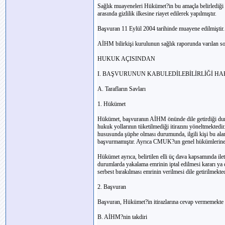
Sağlık muayeneleri Hükümet?in bu amaçla belirlediği 
arasında gizlilik ilkesine riayet edilerek yapılmıştır.
Başvuran 11 Eylül 2004 tarihinde muayene edilmiştir.
AİHM bilirkişi kurulunun sağlık raporunda varılan sonu
HUKUK AÇISINDAN
I. BAŞVURUNUN KABULEDİLEBİLİRLİĞİ H
A. Tarafların Savları
1. Hükümet
Hükümet, başvuranın AİHM önünde dile getirdiği duru
hukuk yollarının tüketilmediği itirazını yöneltmekte
hususunda şüphe olması durumunda, ilgili kişi bu alan
başvurmamıştır. Ayrıca CMUK?un genel hükümlerine u
Hükümet ayrıca, belirtilen elli üç dava kapsamında ile
durumlarda yakalama emrinin iptal edilmesi kararı y
serbest bırakılması emrinin verilmesi dile getirilmekted
2. Başvuran
Başvuran, Hükümet?in itirazlarına cevap vermemekte f
B. AİHM?nin takdiri