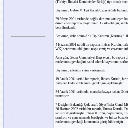
(Türkiye İhtilalci Komünistler Birliği) üye olmak suçu 
Başvuran, Gebze M Tipi Kapalı Cezaevi?nde bulunduğu 
29 Mayıs 2001 tarihinde, sağlık durumu kötüleşen ba
düzenlenen raporda, başvuranın 33 kilo olduğu, serebe
belirtilmektedir.
Başvuran, daha sonra Adli Tıp Kurumu (Kurum) 3. İhti
4 Haziran 2001 tarihli bir raporla, İhtisas Kurulu, 
WK) sendromu olduğunu tespit etmiş ve cezasının infazı
Aynı gün, Gebze Cumhuriyet Başsavcısı, bu rapora 
ertelenmesi gerektiğini kabul ederek başvuranın serbes
Başvuran, ailesinin evine yerleşmiştir.
19 Aralık 2001 tarihli bir raporla, İhtisas Kurulu, bir
iyileşene kadar ertelenmesi gerektiğini açıklamıştır.
24 Aralık 2001 tarihinde, o sırada davaya bakan Üskü
uzatmıştır.
* Dışişleri Bakanlığı Çok taraflı Siyasî İşler Genel 
26 Haziran 2002 tarihli bir raporla, İhtisas Kurulu,
tanısını doğrulamıştır. İhtisas Kurulu, başvuranda, ni
sendrom ve aynı zamanda bradipşisi ve hafıza bozukluğu
ertelenmesi gerektiği konusunda görüş bildirmiştir.