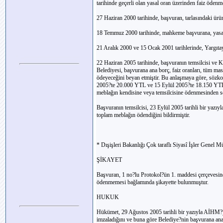
tarihinde geçerli olan yasal oran üzerinden faiz ödenm
27 Haziran 2000 tarihinde, başvuran, tarlasındaki ürün
18 Temmuz 2000 tarihinde, mahkeme başvurana, yasal 
21 Aralık 2000 ve 15 Ocak 2001 tarihlerinde, Yargıtay
22 Haziran 2005 tarihinde, başvuranın temsilcisi ve 
Belediyesi, başvurana ana borç, faiz oranları, tüm ma
ödeyeceğini beyan etmiştir. Bu anlaşmaya göre, söz
2005?te 20.000 YTL ve 15 Eylül 2005?te 18.150 YTL ol
meblağın kendisine veya temsilcisine ödenmesinden so
Başvuranın temsilcisi, 23 Eylül 2005 tarihli bir yazı
toplam meblağın ödendiğini bildirmiştir.
* Dışişleri Bakanlığı Çok taraflı Siyasî İşler Genel 
ŞİKAYET
Başvuran, 1 no?lu Protokol?ün 1. maddesi çerçevesin
ödenmemesi bağlamında şikayette bulunmuştur.
HUKUK
Hükümet, 29 Ağustos 2005 tarihli bir yazıyla AİHM?ye
imzaladığını ve buna göre Belediye?nin başvurana ana 