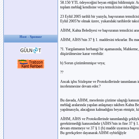
58.150 YTL ödeyeceğini beyan ettiğini bildirmiştir. A
toplam meblağ kendisine veya temsilcisine ödendiğind
23 Eylül 2005 tarihli bir yazıyla, başvuranın temsilcis
Eylül 2005?te olmak üzere, yukarıdaki tarihlerde taksit
AİHM, Kahta Belediyesi ve başvuranın temsilcisi aras
Host - Sponsor
AİHM, AİHS?nin 37 § 1. maddesini tekrarlar. Bu madd
?1. Yargılamanın herhangi bir aşamasında, Mahkeme, 
düşürülmesine karar verebilir:
b) Sorun çözümlenmişse veya;
??
Ancak işbu Sözleşme ve Protokollerinde tanımlanan i
incelenmesine devam eder.?
Bu davada, AİHM, meselenin çözüme ulaştığı kanısında
meblağ aralarında yapılan anlaşmayı takiben Kahta Be
yapılmasıyla, alacağının kalmadığını beyan etmiştir, 
AİHM, AİHS ve Protokollerinde tanımlandığı şekliyle
gerektirmediği kanısındadır (AİHS?nin in fine 37 § 
devam etmemeye ve 37 § 1 (b) madde uyarınca başvur
Bu gerekçelere dayanarak AİHM oybirliğiyle