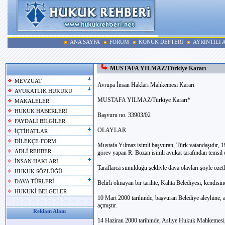
ANA SAYFA
FORUM
KONUK DEFTERİ
AYRINTILI
MUSTAFA YILMAZ/Türkiye Kararı
MEVZUAT
Avrupa İnsan Hakları Mahkemesi Kararı
AVUKATLIK HUKUKU
MUSTAFA YILMAZ/Türkiye Kararı*
MAKALELER
HUKUK HABERLERİ
Başvuru no. 33903/02
FAYDALI BİLGİLER
OLAYLAR
İÇTİHATLAR
DİLEKÇE-FORM
Mustafa Yılmaz isimli başvuran, Türk vatandaşıdır,
ADLİ REHBER
görev yapan R. Bozan isimli avukat tarafından temsil e
İNSAN HAKLARI
Taraflarca sunulduğu şekliyle dava olayları şöyle özetl
HUKUK SÖZLÜĞÜ
DAVA TÜRLERİ
Belirli olmayan bir tarihte, Kahta Belediyesi, kendisin
HUKUKİ BELGELER
10 Mart 2000 tarihinde, başvuran Belediye aleyhine,
açmıştır.
Reklam Alanı
14 Haziran 2000 tarihinde, Asliye Hukuk Mahkemesi,