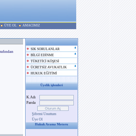
ÜYE OL
AMACIMIZ
SIK SORULANLAR
rafından
BİLGİ EDİNME
TÜKETİCİ KÖŞESİ
ÜCRETSİZ AVUKATLIK
HUKUK EĞİTİMİ
Üyelik işlemleri
K.Adı
Parola
Şifremi Unuttum
Üye Ol
Hukuk Arama Motoru