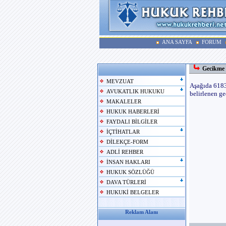
ANA SAYFA
FORUM
Gecikme 
MEVZUAT
Aşağıda 6183
AVUKATLIK HUKUKU
belirlenen ge
MAKALELER
HUKUK HABERLERİ
FAYDALI BİLGİLER
İÇTİHATLAR
DİLEKÇE-FORM
ADLİ REHBER
İNSAN HAKLARI
HUKUK SÖZLÜĞÜ
DAVA TÜRLERİ
HUKUKİ BELGELER
Reklam Alanı