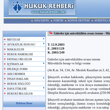
ANA SAYFA
FORUM
KONUK DEFTERİ
AYRINTILI
Giderler için müvekkilden avans isteme - Mü
MEVZUAT
T. 12.9.2003
AVUKATLIK HUKUKU
E. 2003/129
MAKALELER
K. 2003/249
HUKUK HABERLERİ
Giderler için müvekkilden avans isteme
FAYDALI BİLGİLER
Müvekkile hesap ve bilgi verme
İÇTİHATLAR
DİLEKÇE-FORM
(Av.K.m. 34, 134; Av. Meslek Kuralları m.3, 42,
ADLİ REHBER
Şikayetli avukat hakkında, şikayetçinin tazmin
İNSAN HAKLARI
davasının kazanıldığı tahsil için ilamın icr
HUKUK SÖZLÜĞÜ
ödendiği, mahkeme ve icra dosya numaraları is
keşide olunan ihtarnameye de cevap verilmedi
DAVA TÜRLERİ
Disiplin Kurulu'nca, şikayetli avukatın (250.00
HUKUKİ BELGELER
Şikayetli avukatın tazminat davası açması için
lehine sonuçlandığı, ilamın icraya konulduğ
Reklam Alanı
ödendiği, şikayetçinin mahkeme ve icra takip 