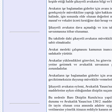
keşide ettiği halde şikayetli avukatın bilgi ve
Avukatın işe başlamadan giderler için avans i
gerekçesiyle müvekkiline yaptığı işler hakkı
halinde, işin sonunda elde olunan değerleri 
masraf ve vekalet ücreti kestiğine dair hesap v
Şikayetli avukatın dava açmadığı ve icra ta
savunmasına itibar olunamaz.
Bu takdirde dahi şikayetli avukatın müvekkil
sabit olmaktadır.
Avukat mesleki çalışmasını kamunun inancı
sadakatle yürütür.
Avukatlar yüklendikleri görevleri, bu görevin 
yerine getirmek ve avukatlık unvanının
zorundadırlar.
Avukatların işe başlamadan giderler için ava
geciktirmeksizin duyurup müvekkile vermeleri 
Şikayetli avukatın eylemi, Avukatlık Yasası'n
maddelerine aykırı olduğundan disiplin suçunu
Bu nedenle Baro Disiplin Kurulu'nca yapıla
durumu ve Avukatlık Yasası'nın 136/2. madde
ile tayin olunan ceza arasında adalete uyg
verilmesine yönelik itirazın reddiyle kararın o