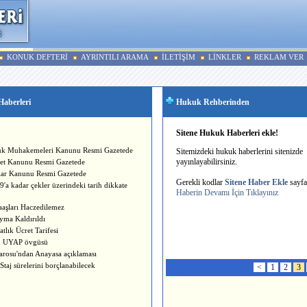
KONUK DEFTERİ
AYRINTILI ARAMA
İLETİŞİM
LİNKLER
REKLAM VER
aberleri
Hukuk Rehberinden
Sitemizdeki Aksaklıklar
Konuk Defteri
Sitene Hukuk Haberleri ekle!
uk Muhakemeleri Kanunu Resmi Gazetede
Sitemiz bazı aksaklıklar olması muhtemel
Konuk Defterine sadece site ile ilgili gö
Sitemizdeki hukuk haberlerini sitenizde
eleştiri ve aksaklıkları yazınız. Danışma
yayınlayabilirsiniz.
ret Kanunu Resmi Gazetede
Lütfen hataları bize bildiriniz.
mahiyetinde soru sormayınız.
lar Kanunu Resmi Gazetede
Gerekli kodlar
Sitene Haber Ekle
sayf
'a kadar çekler üzerindeki tarih dikkate
Saygılarımızla
Site Yönetimi
Haberin Devamı İçin Tıklayınız
Haberin Devamı İçin Tıklayınız
Haberin Devamı İçin Tıklayınız
aşları Haczedilemez
yma Kaldırıldı
tlık Ücret Tarifesi
 UYAP övgüsü
Barosu'ndan Anayasa açıklaması
Staj sürelerini borçlanabilecek
<
1
2
3