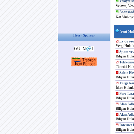
Velayet 
Velayet, Ves
Asansörd
Kat Mülkiyet
Yeni
Host - Sponsor
Ev'de öz
Vergi Hukuk
Spam ve 
Bilişim Huk
Telekomü
Tüketici Hu
Sahte Ele
Bilişim Huk
Yargı Ka
İdare Hukuk
Port Tara
Bilişim Huk
Alan Adl
Bilişim Huk
Alan Adl
Bilişim Huk
İnternet 
Bilişim Huk