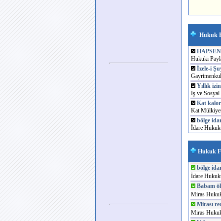
Hukuk 
HAPSEN 
Hukuki Payl
İzele-i Ş
Gayrimenkul 
Yıllık iz
İş ve Sosyal
Kat kalori
Kat Mülkiyet
bölge id
İdare Hukuk
Hukuk 
bölge id
İdare Hukuk
Babam ölm
Miras Hukuk
Mirası r
Miras Hukuk