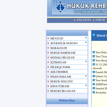
ANA SAYFA
FORUM
Hukuk H
MEVZUAT
AVUKATLIK HUKUKU
MAKALELER
Yeni Huk
HUKUK HABERLERİ
Yeni Tica
FAYDALI BİLGİLER
Yeni Borç
İÇTİHATLAR
31.12.2009
DİLEKÇE-FORM
alınacak.
ADLİ REHBER
Emekli Ma
Çekten Ca
İNSAN HAKLARI
Yeni Avuka
HUKUK SÖZLÜĞÜ
AİHM'den
DAVA TÜRLERİ
İstanbul 
HUKUKİ BELGELER
Avukatlar 
Reklam Alanı