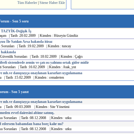
Tüm Haberler
|
Sitene Haber Ekle
Forum
- Son 5 soru
TAZYİK-Değişik İş
aşım | Tarih :20.02.2009 | Kimden : Hüseyin Gündüz
uyuu İle Satılan Arsa hakında itiraz
Sorunları | Tarih :19.02.2009 | Kimden : tuncay
in hakkında
 Güvenlik Sorunları | Tarih :18.02.2009 | Kimden : Çağrı
ferli sistemlerde zemin ve çatı ısı yalıtımı ortak gider midir
i Sorunları | Tarih :16.02.2009 | Kimden : Atak_ynt
are mh.ve danıştayça onaylanan kararları uygulamama
u | Tarih :15.02.2009 | Kimden : cemalerten
Forum
- Son 5 yanıt
are mh.ve danıştayça onaylanan kararları uygulamama
u | Tarih :09.03.2009 | Kimden : Site Yönetimi
eden evvel dairesini abime satmış.
u Sorunları | Tarih :08.12.2008 | Kimden : utku
ed edersem babamdan bana borç kalır mı?
u Sorunları | Tarih :08.12.2008 | Kimden : utku