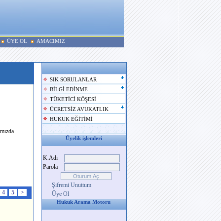
ÜYE OL
AMACIMIZ
SIK SORULANLAR
BİLGİ EDİNME
TÜKETİCİ KÖŞESİ
dir.
rüş, öneri,
ÜCRETSİZ AVUKATLIK
HUKUK EĞİTİMİ
amızda
Üyelik işlemleri
K.Adı
Parola
Şifremi Unuttum
4
5
>
Üye Ol
Hukuk Arama Motoru