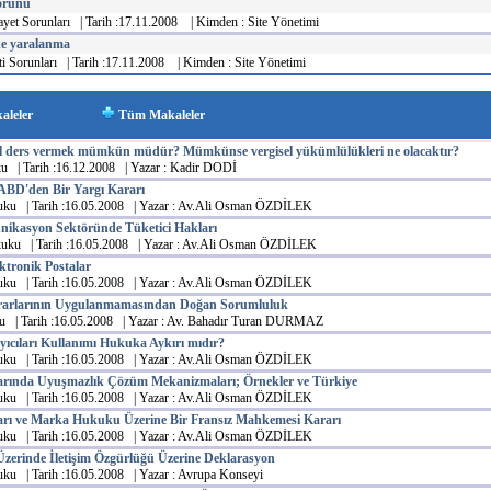
sorunu
ayet Sorunları | Tarih :17.11.2008 | Kimden : Site Yönetimi
e yaralanma
i Sorunları | Tarih :17.11.2008 | Kimden : Site Yönetimi
 Makaleler
Tüm Makaleler
el ders vermek mümkün müdür? Mümkünse vergisel yükümlülükleri ne olacaktır?
u | Tarih :16.12.2008 | Yazar : Kadir DODİ
ABD'den Bir Yargı Kararı
uku | Tarih :16.05.2008 | Yazar : Av.Ali Osman ÖZDİLEK
nikasyon Sektöründe Tüketici Hakları
kuku | Tarih :16.05.2008 | Yazar : Av.Ali Osman ÖZDİLEK
ktronik Postalar
uku | Tarih :16.05.2008 | Yazar : Av.Ali Osman ÖZDİLEK
rarlarının Uygulanmamasından Doğan Sorumluluk
u | Tarih :16.05.2008 | Yazar : Av. Bahadır Turan DURMAZ
yıcıları Kullanımı Hukuka Aykırı mıdır?
uku | Tarih :16.05.2008 | Yazar : Av.Ali Osman ÖZDİLEK
arında Uyuşmazlık Çözüm Mekanizmaları; Örnekler ve Türkiye
uku | Tarih :16.05.2008 | Yazar : Av.Ali Osman ÖZDİLEK
arı ve Marka Hukuku Üzerine Bir Fransız Mahkemesi Kararı
uku | Tarih :16.05.2008 | Yazar : Av.Ali Osman ÖZDİLEK
Üzerinde İletişim Özgürlüğü Üzerine Deklarasyon
uku | Tarih :16.05.2008 | Yazar : Avrupa Konseyi