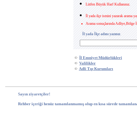
Lütfen Büyük Harf Kullanınız.
İl yada ilçe ismini yazarak arama ya
Arama sonuçlarında Adliye,Bölge İd
İl yada İlçe adını yazınız
.
İl Emniyet Müdürlükleri
Valilikler
Adli Tıp Kurumları
Sayın ziyaretçiler!
Rehber içeriği henüz tamamlanmamış olup en kısa sürede tamamlana