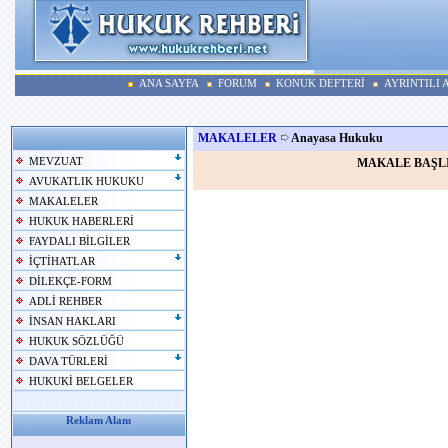
ANA SAYFA
FORUM
KONUK DEFTERİ
AYRINTILI
MAKALELER
Anayasa Hukuku
MEVZUAT
MAKALE BAŞL
AVUKATLIK HUKUKU
MAKALELER
HUKUK HABERLERİ
FAYDALI BİLGİLER
İÇTİHATLAR
DİLEKÇE-FORM
ADLİ REHBER
İNSAN HAKLARI
HUKUK SÖZLÜĞÜ
DAVA TÜRLERİ
HUKUKİ BELGELER
Reklam Alanı