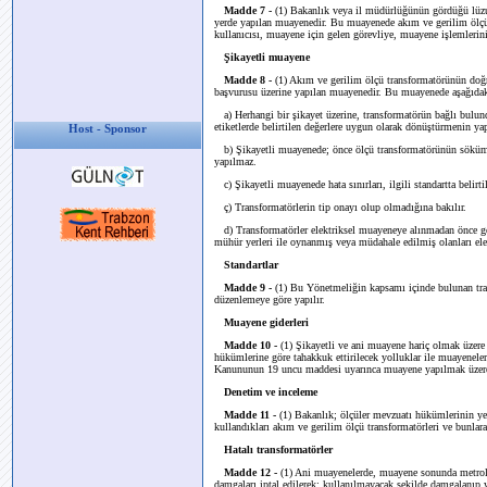
Madde 7 -
(1) Bakanlık veya il müdürlüğünün gördüğü lüzum
yerde yapılan muayenedir. Bu muayenede akım ve gerilim ölçü 
kullanıcısı, muayene için gelen görevliye, muayene işlemlerini
Şikayetli muayene
Madde 8 -
(1) Akım ve gerilim ölçü transformatörünün doğru 
başvurusu üzerine yapılan muayenedir. Bu muayenede aşağıdaki
a) Herhangi bir şikayet üzerine, transformatörün bağlı bulun
etiketlerde belirtilen değerlere uygun olarak dönüştürmenin ya
Host - Sponsor
b) Şikayetli muayenede; önce ölçü transformatörünün söküm r
yapılmaz.
c) Şikayetli muayenede hata sınırları, ilgili standartta belirtil
ç) Transformatörlerin tip onayı olup olmadığına bakılır.
d) Transformatörler elektriksel muayeneye alınmadan önce gö
mühür yerleri ile oynanmış veya müdahale edilmiş olanları ele
Standartlar
Madde 9 -
(1) Bu Yönetmeliğin kapsamı içinde bulunan tran
düzenlemeye göre yapılır.
Muayene giderleri
Madde 10 -
(1) Şikayetli ve ani muayene hariç olmak üzere
hükümlerine göre tahakkuk ettirilecek yolluklar ile muayeneler
Kanununun 19 uncu maddesi uyarınca muayene yapılmak üzere gi
Denetim ve inceleme
Madde 11 -
(1) Bakanlık; ölçüler mevzuatı hükümlerinin yeri
kullandıkları akım ve gerilim ölçü transformatörleri ve bunlara
Hatalı transformatörler
Madde 12 -
(1) Ani muayenelerde, muayene sonunda metroloji
damgaları iptal edilerek; kullanılmayacak şekilde damgalanıp y