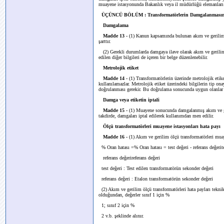
muayene istasyonunda Bakanlık veya il müdürlüğü elemanları 
ÜÇÜNCÜ BÖLÜM : Transformatörlerin Damgalanmasınd
Damgalama
Madde 13 -
(1) Kanun kapsamında bulunan akım ve gerilim ö
şarttır.
(2) Gerekli durumlarda damgaya ilave olarak akım ve gerilim ö
edilen diğer bilgileri de içeren bir belge düzenlenebilir.
Metrolojik etiket
Madde 14 -
(1) Transformatörlerin üzerinde metrolojik etik
kullanılamazlar. Metrolojik etiket üzerindeki bilgilerin tip o
doğrulanması gerekir. Bu doğrulama sonucunda uygun olanlar
Damga veya etiketin iptali
Madde 15 -
(1) Muayene sonucunda damgalanmış akım ve ge
takdirde, damgaları iptal edilerek kullanımdan men edilir.
Ölçü transformatörleri muayene istasyonları hata payı
Madde 16 -
(1) Akım ve gerilim ölçü transformatörleri muay
% Oran hatası =% Oran hatası = test değeri - referans değerite
referans değerireferans değeri
test değeri : Test edilen transformatörün sekonder değeri
referans değeri : Etalon transformatörün sekonder değeri
(2) Akım ve gerilim ölçü transformatörleri hata payları teknik d
olduğundan, değerler sınıf 1 için %
1; sınıf 2 için %
2 v.b. şeklinde alınır.