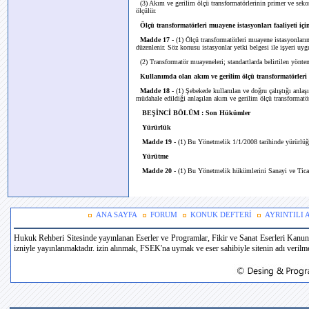
(3) Akım ve gerilim ölçü transformatörlerinin primer ve sekond
ölçülür.
Ölçü transformatörleri muayene istasyonları faaliyeti için
Madde 17 -
(1) Ölçü transformatörleri muayene istasyonları
düzenlenir. Söz konusu istasyonlar yetki belgesi ile işyeri uyg
(2) Transformatör muayeneleri; standartlarda belirtilen yönteml
Kullanımda olan akım ve gerilim ölçü transformatörleri
Madde 18 -
(1) Şebekede kullanılan ve doğru çalıştığı anlaşı
müdahale edildiği anlaşılan akım ve gerilim ölçü transformatör
BEŞİNCİ BÖLÜM : Son Hükümler
Yürürlük
Madde 19 -
(1) Bu Yönetmelik 1/1/2008 tarihinde yürürlüğe
Yürütme
Madde 20 -
(1) Bu Yönetmelik hükümlerini Sanayi ve Ticar
ANA SAYFA
FORUM
KONUK DEFTERİ
AYRINTILI
Hukuk Rehberi Sitesinde yayınlanan Eserler ve Programlar, Fikir ve Sanat Eserleri Kanun
izniyle yayınlanmaktadır. izin alınmak, FSEK'na uymak ve eser sahibiyle sitenin adı verilmek 