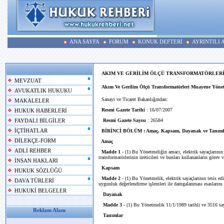
ANA SAYFA
FORUM
KONUK DEFTERİ
AYRINTILI
AKIM VE GERİLİM ÖLÇÜ TRANSFORMATÖRLER
MEVZUAT
Akım Ve Gerilim Ölçü Transformatörleri Muayene Yönet
AVUKATLIK HUKUKU
Sanayi ve Ticaret Bakanlığından:
MAKALELER
Resmi Gazete Tarihi
: 16/07/2007
HUKUK HABERLERİ
Resmi Gazete Sayısı
: 26584
FAYDALI BİLGİLER
İÇTİHATLAR
BİRİNCİ BÖLÜM : Amaç, Kapsam, Dayanak ve Tanıml
DİLEKÇE-FORM
Amaç
ADLİ REHBER
Madde 1 -
(1) Bu Yönetmeliğin amacı, elektrik sayaçlarının 
transformatörlerinin üreticileri ve bunları kullananların görev 
İNSAN HAKLARI
Kapsam
HUKUK SÖZLÜĞÜ
Madde 2 -
(1) Bu Yönetmelik, elektrik sayaçlarının tesis ed
DAVA TÜRLERİ
uygunluk değerlendirme işlemleri ile damgalanması esaslarını 
HUKUKİ BELGELER
Dayanak
Madde 3 -
(1) Bu Yönetmelik 11/1/1989 tarihli ve 3516 say
Reklam Alanı
Tanımlar