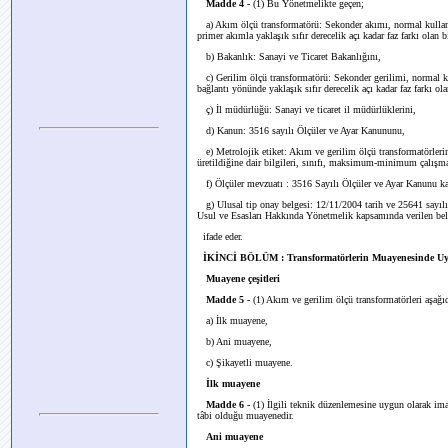
Madde 4 -
(1) Bu Yönetmelikte geçen;
a) Akım ölçü transformatörü: Sekonder akımı, normal kullanma
primer akımla yaklaşık sıfır derecelik açı kadar faz farkı olan 
b) Bakanlık: Sanayi ve Ticaret Bakanlığını,
c) Gerilim ölçü transformatörü: Sekonder gerilimi, normal kul
bağlantı yönünde yaklaşık sıfır derecelik açı kadar faz farkı ol
ç) İl müdürlüğü: Sanayi ve ticaret il müdürlüklerini,
d) Kanun: 3516 sayılı Ölçüler ve Ayar Kanununu,
e) Metrolojik etiket: Akım ve gerilim ölçü transformatörlerini
üretildiğine dair bilgileri, sınıfı, maksimum-minimum çalışma ar
f) Ölçüler mevzuatı : 3516 Sayılı Ölçüler ve Ayar Kanunu k
g) Ulusal tip onay belgesi: 12/11/2004 tarih ve 25641 sayı
Usul ve Esasları Hakkında Yönetmelik kapsamında verilen bel
ifade eder.
İKİNCİ BÖLÜM : Transformatörlerin Muayenesinde Uyg
Muayene çeşitleri
Madde 5 -
(1) Akım ve gerilim ölçü transformatörleri aşağıd
a) İlk muayene,
b) Ani muayene,
c) Şikayetli muayene.
İlk muayene
Madde 6 -
(1) İlgili teknik düzenlemesine uygun olarak imal
tâbi olduğu muayenedir.
Ani muayene