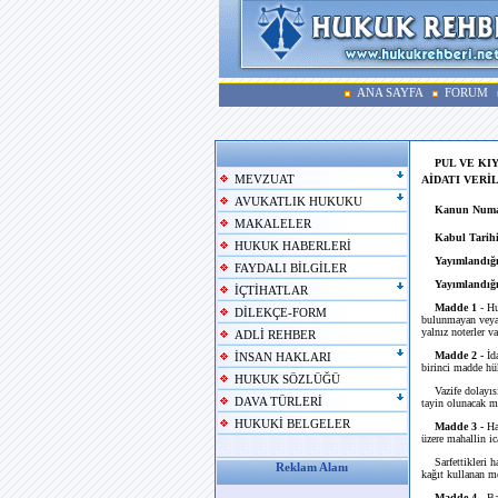
ANA SAYFA
FORUM
PUL VE KI
MEVZUAT
AİDATI VERİ
AVUKATLIK HUKUKU
Kanun Numa
MAKALELER
Kabul Tarihi
HUKUK HABERLERİ
Yayımlandığı
FAYDALI BİLGİLER
Yayımlandığı
İÇTİHATLAR
Madde 1
- Hu
DİLEKÇE-FORM
bulunmayan veya l
yalnız noterler vas
ADLİ REHBER
Madde 2 -
İda
İNSAN HAKLARI
birinci madde hük
HUKUK SÖZLÜĞÜ
Vazife dolayısil
DAVA TÜRLERİ
tayin olunacak mi
HUKUKİ BELGELER
Madde 3 -
Ha
üzere mahallin i
Sarfettikleri har
Reklam Alanı
kağıt kullanan m
Madde 4 -
Bay