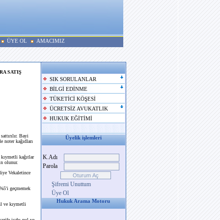
ÜYE OL
AMACIMIZ
RA SATIŞ
SIK SORULANLAR
BİLGİ EDİNME
TÜKETİCİ KÖŞESİ
ÜCRETSİZ AVUKATLIK
HUKUK EĞİTİMİ
attırılır. Bayi
Üyelik işlemleri
e noter kağıdları
K.Adı
kıymetli kağıtlar
in olunur.
Parola
iye Vekaletince
Şifremi Unuttum
re %5'i geçmemek
Üye Ol
Hukuk Arama Motoru
ul ve kıymetli
azife icabı pul ve