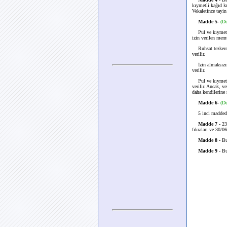
kıymetli kağıd k
Vekaletince tayi
Madde 5-
(D
Pul ve kıymet
izin verilen mem
Ruhsat tezkeresi
verilir.
İzin almaksızın 
verilir.
Pul ve kıymetli k
verilir. Ancak, v
daha kendilerine 
Madde 6-
(D
5 inci maddede
Madde 7 -
23
fıkraları ve 30/0
Madde 8 -
Bu
Madde 9 -
Bu