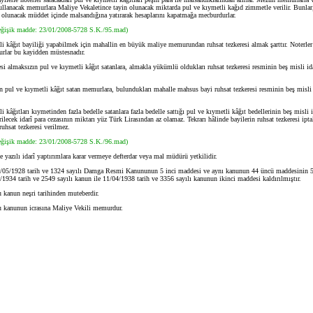
ullanacak memurlara Maliye Vekaletince tayin olunacak miktarda pul ve kıymetli kağıd zimmetle verilir. Bunlar,
n olunacak müddet içinde malsandığına yatırarak hesaplarını kapatmağa mecburdurlar.
eğişik madde: 23/01/2008-5728 S.K./95.mad)
li kâğıt bayiliği yapabilmek için mahallin en büyük maliye memurundan ruhsat tezkeresi almak şarttır. Noterler
urlar bu kayidden müstesnadır.
 almaksızın pul ve kıymetli kâğıt satanlara, almakla yükümlü oldukları ruhsat tezkeresi resminin beş misli ida
pul ve kıymetli kâğıt satan memurlara, bulundukları mahalle mahsus bayi ruhsat tezkeresi resminin beş misli i
âğıtları kıymetinden fazla bedelle satanlara fazla bedelle sattığı pul ve kıymetli kâğıt bedellerinin beş misli i
erilecek idarî para cezasının miktarı yüz Türk Lirasından az olamaz. Tekrarı hâlinde bayilerin ruhsat tezkeresi iptal
ruhsat tezkeresi verilmez.
eğişik madde: 23/01/2008-5728 S.K./96.mad)
 yazılı idarî yaptırımlara karar vermeye defterdar veya mal müdürü yetkilidir.
/05/1928 tarih ve 1324 sayılı Damga Resmi Kanununun 5 inci maddesi ve aynı kanunun 44 üncü maddesinin 5 
6/1934 tarih ve 2549 sayılı kanun ile 11/04/1938 tarih ve 3356 sayılı kanunun ikinci maddesi kaldırılmıştır.
 kanun neşri tarihinden muteberdir.
 kanunun icrasına Maliye Vekili memurdur.