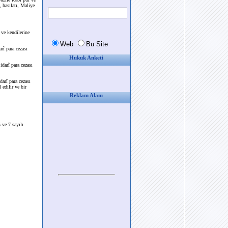
 hasılatı, Maliye
 ve kendilerine
rî para cezası
Hukuk Anketi
darî para cezası
darî para cezası
 edilir ve bir
Reklam Alanı
ve 7 sayılı