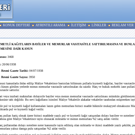
KONUK DEFTERİ
AYRINTILI ARAMA
İLETİŞİM
LİNKLER
REKLAM VER
YMETLİ KAĞITLARIN BAYİLER VE MEMURLAR VASITASİYLE SATTIRILMASINA VE BUNLA
LMESİNE DAİR KANUN
rası:
3468
:
20/06/1938
 Resmi Gazete Tarihi:
04/07/1938
 Resmi Gazete Sayısı:
3950
susi kanunlarla ihdas edilip Maliye Vekaletince bastırılan bilümum pullarla kıymetli kağıtlar, bayiler vasıtasile s
üzum görülen yerlerde mezun memurlar vasıtasile sattırılmaları da caizdir. Harç ve hukuk mektebi iane pullaril
ıtasile sattırılır.
ri veya inzıbati mahzurları dolayısile bayiler veya mezun memurlar vasıtasile sattırılması mümkün görülmeyen 
müne tabi değildir. Bu nevi kağıdların isimleri Maliye Vekaletile alakadar vekaletler tarafından müştereken tay
e pul ve kıymetli kağıd kullanmaları lazım gelen memurlara birinci madde hükmile mukayyed olmaksızın Mal
ktarda pul ve kıymetli kağıd verilir.
rç pulları hariç olmak üzere birinci maddede yazılı pul ve kıymetli kağıt satışından dolayı bayilere ve noterle
cabına göre Maliye Vekaletince tayin olunacak miktarda ve mezun memurlara %2 satış aidatı verilir.
ç pullarından dolayı noterlere noter kanunuile tayin edilmiş olan miktarda ve ikinci maddede yazılı şekilde, p
emurlara yalnız damga pulu satışından %2 aidat verilir.
ilerle noterler satacakları pul ve kıymetli kağıtları peşin para ile malsandıklarından alırlar. Mezun memurlarla v