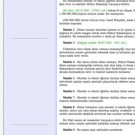
Bu sermayelerin mesleki ve teknik öğretim okullarına tevzii
İşbu tevzi ve nakilleri Maliye Bakanlığı Sayıştaya bildirir.
(Ek fıkra: 28/12/1982 - 2768/1 md.)
Ankara II nci Akşam S
( 500.000.000) beşyüz milyon liradır. Bu sermayenin
(200.000.000) ikiyüz milyon lirası Genel Bütçeden, kalan (3
karından karşılanır.
Madde 2 -
Döner sermaye atelyeleri işlerine ve bu işleri
doğruya bu işlerle meşgul olmak üzere Maliye Bakanlığının m
olunabilir. Bu memurların ücretleri o okula ait döner sermaye 
Madde 3 -
(Değişik madde: 06/07/1962 - 69/1 md.)
Uhdelerine ilave olarak döner sermaye muhasipliği veya m
atelyelerinin umumi gelirinden ödenmek üzere iş hacimleri göz
liraya kadar ücret verilir.
Madde 4 -
Her okula verilen döner sermaye, Maliye Bakan
döner sermaye muhasipliği verilmiş olan okul katip ve hesap
Bakanlığınca tensip olunmak şartıyla okul direktörünün veya d
altında mütemadiyen devir ve teselsül kaidesiyle kullanılır.
Madde 5 -
Mesleki ve teknik öğretim okulları döner sermaye
atelyelerde yapılan sipariş işlerinde çalıştırılacak talebeye u
olunur.
Madde 6 -
Mesleki ve teknik öğretim okulları döner sermay
Madde 7 -
Mesleki ve teknik öğretim okulları döner serm
Kanunu hükümlerinden müstesnadır.
Madde 8 -
Döner Sermayesi olan mesleki ve teknik öğretim
ücretler, atelye için satın alınan demirbaş makine, avadanlık v
tasdiki neticesinde tahakkuk ettirilecek karı usulüne tevfikan ma
Bir Mali seneye ait muamelatı Sayıştayca tetkik ve tasdik ed
miktarı ertesi seneler zarfındaki karlardan mahsup edilmek suret
Madde 9 -
Bu kanun neşri tarihinden muteberdir.