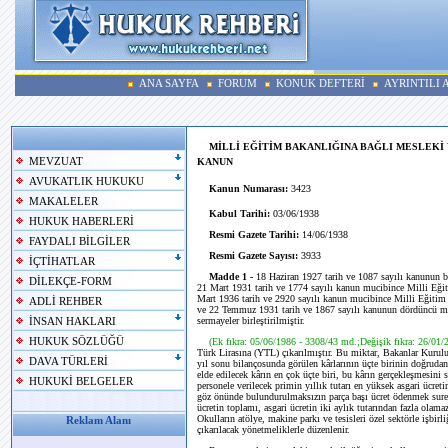
ANA SAYFA
FORUM
KONUK DEFTERİ
AYRINTILI
MİLLİ EĞİTİM BAKANLIĞINA BAĞLI MESLEKİ
MEVZUAT
KANUN
AVUKATLIK HUKUKU
Kanun Numarası:
3423
MAKALELER
Kabul Tarihi:
03/06/1938
HUKUK HABERLERİ
Resmi Gazete Tarihi:
14/06/1938
FAYDALI BİLGİLER
Resmi Gazete Sayısı:
3933
İÇTİHATLAR
Madde 1 -
18 Haziran 1927 tarih ve 1087 sayılı kanunun bi
DİLEKÇE-FORM
21 Mart 1931 tarih ve 1774 sayılı kanun mucibince Milli Eğit
Mart 1936 tarih ve 2920 sayılı kanun mucibince Milli Eğitim 
ADLİ REHBER
ve 22 Temmuz 1931 tarih ve 1867 sayılı kanunun dördüncü madd
sermayeler birleştirilmiştir.
İNSAN HAKLARI
HUKUK SÖZLÜĞÜ
(Ek fıkra: 05/06/1986 - 3308/43 md.;Değişik fıkra: 26/0
Türk Lirasına (YTL) çıkarılmıştır. Bu miktar, Bakanlar Kurulun
DAVA TÜRLERİ
yıl sonu bilançosunda görülen kârlarının üçte birinin doğrudan
elde edilecek kârın en çok üçte biri, bu kârın gerçekleşmesini s
HUKUKİ BELGELER
personele verilecek primin yıllık tutarı en yüksek asgari ücret
göz önünde bulundurulmaksızın parça başı ücret ödenmek suretiy
ücretin toplamı, asgari ücretin iki aylık tutarından fazla olam
Okulların atölye, makine parkı ve tesisleri özel sektörle işbirli
Reklam Alanı
çıkarılacak yönetmeliklerle düzenlenir.