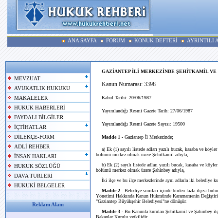
ANA SAYFA
FORUM
KONUK DEFTERİ
AYRINTILI
GAZİANTEP İLİ MERKEZİNDE ŞEHİTKAMİL VE
MEVZUAT
Kanun Numarası: 3398
AVUKATLIK HUKUKU
Kabul Tarihi: 20/06/1987
MAKALELER
HUKUK HABERLERİ
Yayımlandığı Resmi Gazete Tarih: 27/06/1987
FAYDALI BİLGİLER
Yayımlandığı Resmi Gazete Sayısı: 19500
İÇTİHATLAR
DİLEKÇE-FORM
Madde 1 -
Gaziantep İl Merkezinde;
ADLİ REHBER
a) Ek (1) sayılı listede adları yazılı bucak, kasaba ve köyler
bölümü merkez olmak üzere Şehitkamil adıyla,
İNSAN HAKLARI
b) Ek (2) sayılı listede adları yazılı bucak, kasaba ve köyle
HUKUK SÖZLÜĞÜ
bölümü merkez olmak üzere Şahinbey adıyla,
DAVA TÜRLERİ
İki ilçe ve bu ilçe merkezlerinde aynı adlarla iki belediye k
HUKUKİ BELGELER
Madde 2 -
Belediye sınırları içinde birden fazla ilçesi bu
Yönetimi Hakkında Kanun Hükmünde Kararnamenin Değiştirile
"Gaziantep Büyükşehir Belediyesi"ne dönüşür.
Reklam Alanı
Madde 3 -
Bu Kanunla kurulan Şehitkamil ve Şahinbey ilçel
Bakanlar Kurulu yetkilidir.