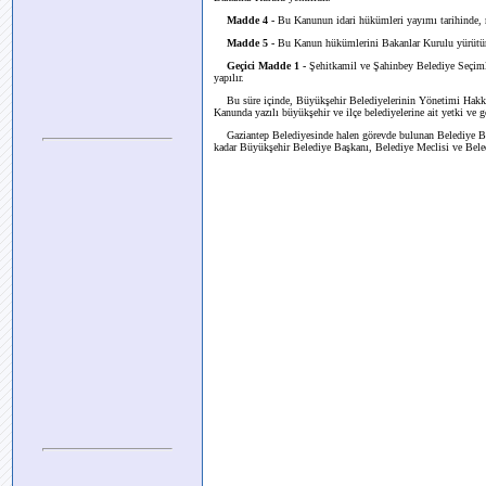
Madde 4 -
Bu Kanunun idari hükümleri yayımı tarihinde, m
Madde 5 -
Bu Kanun hükümlerini Bakanlar Kurulu yürütür
Geçici Madde 1 -
Şehitkamil ve Şahinbey Belediye Seçimler
yapılır.
Bu süre içinde, Büyükşehir Belediyelerinin Yönetimi Hakk
Kanunda yazılı büyükşehir ve ilçe belediyelerine ait yetki ve 
Gaziantep Belediyesinde halen görevde bulunan Belediye Baş
kadar Büyükşehir Belediye Başkanı, Belediye Meclisi ve Beled