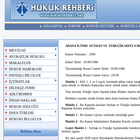
ANA SAYFA
FORUM
KONUK DEFTERİ
AYRINTILI
ADANA İLİNDE SEYHAN VE YÜREĞİR ADIYLA İ
MEVZUAT
Kanun Numarası : 3306
AVUKATLIK HUKUKU
Kabul Tarihi : 05/06/1986
MAKALELER
Yayımlandığı Resmi Gazete Tarihi: 19/06/1986
HUKUK HABERLERİ
Yayımlandığı Resmi Gazete Sayısı: 19139
FAYDALI BİLGİLER
İÇTİHATLAR
Madde 1 -
Ekli 1, 2 ve 3 sayılı listelerde adları yazılı 
içine almak ve Merkezi Karşıyaka semti olmak üzere, Adana İli
DİLEKÇE-FORM
Yeni kurulan Yüreğir ilçesi dışında kalan Merkez ilçenin adı "
ADLİ REHBER
Belediye sınırları içinde birden fazla ilçesi bulunan Adana 
İNSAN HAKLARI
Madde 2 -
Bu Kanunla kurulan Seyhan ve Yüreğir ilçelerind
HUKUK SÖZLÜĞÜ
Bakanlar Kurulu yetkilidir.
DAVA TÜRLERİ
Madde 3 -
Bu Kanun yayımı tarihinde yürürlüğe girer.
HUKUKİ BELGELER
Madde 4 -
Bu Kanun hükümlerini Bakanlar Kurulu yürütür
Geçici Madde 1 -
Seyhan ve Yüreğir ilçelerindeki belediye
Reklam Alanı
birlikte yapılır.
Bu süre içinde 3030 sayılı Büyükşehir Belediyelerinin Yö