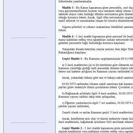
hükmünden yararlanamazlar.
Madde 3 -
Bu Kanun kapsamına giren personelin, yurt dışı
veya gayrimenkullerinin kısmen veya tamamen tahrip olması ha
takdirde olayın vuku bulduğu ülkenin mevzuatına göre düzenlen
olduğu kurumca ödenir. Ancak, ilgili ülke mevzuatının uygul
teşkil edilecek ve uzmanlardan oluşan bir kurulca düzenlenecek
Sigorta şirketleri ve yabancı makamların ödedikleri tazminatın
ödenir.
Madde 4 -
1 inci madde kapsamına giren personel ile bunlar
maruz kaldıkları tedhiş veya uğradıkları suikast neticesinde öle
giderleri personelin bağlı bulunduğu kurumca karşılanır.
Yukarıdaki fıkrada belirtilen olaylar neticesi ölen diğer Türk 
Bakanlığınca karşılanır.
Geçici Madde 1 -
Bu Kanunun uygulanmasında 03/11/1980 
a) 3 üncü maddesinin (a) ve (b) bentlerine göre ödenecek nakd
Kanunun yürürlüğe girdiği tarih arasındaki döneme ilişkin öd
derece son kademe aylığının bu Kanunun yayımı tarihindeki brüt
Ancak, yukarıdaki hükme göre ana ve babaya nakdi tazminat ö
01/01/1973 tarihinden itibaren nakdi tazminata hak kazanmı
payları görev nedeniyle ölenin çocuklarına ödenir. Çocukları 
b) Bağlanacak aylıklarla ilgili 4 üncü maddesi, 01/01/1973 
Kanunun yayımı tarihini takip eden aybaşından,
c) Öğretim yardımlarıyla ilgili 7 nci maddesi, 01/01/1973 ta
şekilde yayımı tarihinden,
Geçerli olarak ve anılan Kanunun geçici 3 üncü maddesinin 
Ancak, kendilerine aynı olay ve durum nedeniyle vatani hizm
üncü maddesinin, bağlanacak aylıkların %25 artırılarak ödenm
Geçici Madde 2 -
1 inci madde kapsamına giren personelin
dışında kendilerine veya mallarına yönelen tedhiş veya yapıl