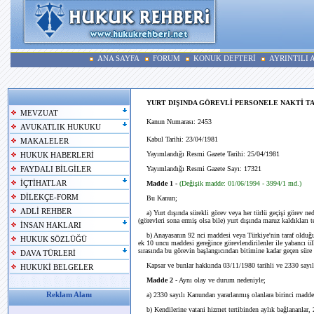
ANA SAYFA
FORUM
KONUK DEFTERİ
AYRINTILI
YURT DIŞINDA GÖREVLİ PERSONELE NAKTİ T
MEVZUAT
Kanun Numarası: 2453
AVUKATLIK HUKUKU
Kabul Tarihi: 23/04/1981
MAKALELER
Yayımlandığı Resmi Gazete Tarihi: 25/04/1981
HUKUK HABERLERİ
Yayımlandığı Resmi Gazete Sayı: 17321
FAYDALI BİLGİLER
İÇTİHATLAR
Madde 1 -
(Değişik madde: 01/06/1994 - 3994/1 md.)
DİLEKÇE-FORM
Bu Kanun;
ADLİ REHBER
a) Yurt dışında sürekli görev veya her türlü geçişi görev ne
(görevleri sona ermiş olsa bile) yurt dışında maruz kaldıkları t
İNSAN HAKLARI
b) Anayasanın 92 nci maddesi veya Türkiye'nin taraf olduğu 
HUKUK SÖZLÜĞÜ
ek 10 uncu maddesi gereğince görevlendirilenler ile yabancı ülk
sırasında bu görevin başlangıcından bitimine kadar geçen süre i
DAVA TÜRLERİ
Kapsar ve bunlar hakkında 03/11/1980 tarihli ve 2330 sayı
HUKUKİ BELGELER
Madde 2 -
Aynı olay ve durum nedeniyle;
Reklam Alanı
a) 2330 sayılı Kanundan yararlanmış olanlara birinci madd
b) Kendilerine vatani hizmet tertibinden aylık bağlananlar,