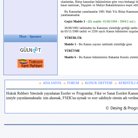
olanlardan, Bütçe kanunları hükümlerine göre veya herhangi 
hasar tazminatı, Dışişleri ve Maliye Bakanlıklarınca tespit edil
Bu Kanundan yararlananlar 1981 Mali Yılı Bütçe Kanununun 
yararlanamazlar.
Geçici Madde 3 -
(Ek madde: 01/06/1994 - 3994/2 md.)
30/08/1992 tarihinden bu Kanunun yürürlüğe girdiği tarihe 
da 03/11/1980 tarihli ve 2330 sayılı Kanun hükümleri uygulan
Host - Sponsor
YÜRÜRLÜK
Madde 5 -
Bu Kanun yayımı tarihinde yürürlüğe girer.
YÜRÜTME
Madde 6 -
Bu Kanun hükümlerini Bakanlar Kurulu yürütür
ANA SAYFA
FORUM
KONUK DEFTERİ
AYRINTILI
Hukuk Rehberi Sitesinde yayınlanan Eserler ve Programlar, Fikir ve Sanat Eserleri Kanun
izniyle yayınlanmaktadır. izin alınmak, FSEK'na uymak ve eser sahibiyle sitenin adı verilmek 