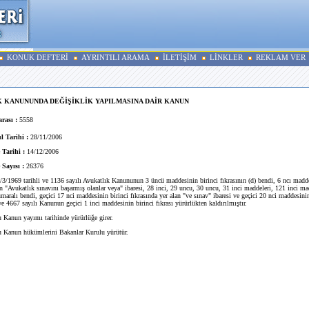
KONUK DEFTERİ
AYRINTILI ARAMA
İLETİŞİM
LİNKLER
REKLAM VER
 KANUNUNDA DEĞİŞİKLİK YAPILMASINA DAİR KANUN
ası :
5558
 Tarihi :
28/11/2006
 Tarihi :
14/12/2006
 Sayısı :
26376
/3/1969 tarihli ve 1136 sayılı Avukatlık Kanununun 3 üncü maddesinin birinci fıkrasının (d) bendi, 6 ncı madde
an "Avukatlık sınavını başarmış olanlar veya" ibaresi, 28 inci, 29 uncu, 30 uncu, 31 inci maddeleri, 121 inci ma
umaralı bendi, geçici 17 nci maddesinin birinci fıkrasında yer alan "ve sınav" ibaresi ve geçici 20 nci maddesinin 
ve 4667 sayılı Kanunun geçici 1 inci maddesinin birinci fıkrası yürürlükten kaldırılmıştır.
Kanun yayımı tarihinde yürürlüğe girer.
 Kanun hükümlerini Bakanlar Kurulu yürütür.