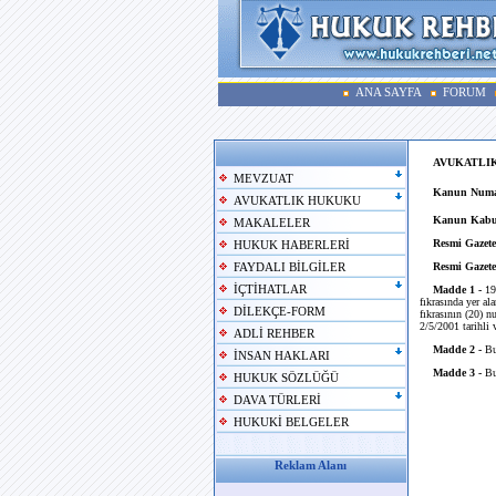
ANA SAYFA
FORUM
AVUKATLIK
MEVZUAT
Kanun Numar
AVUKATLIK HUKUKU
Kanun Kabul
MAKALELER
Resmi Gazete
HUKUK HABERLERİ
Resmi Gazete
FAYDALI BİLGİLER
İÇTİHATLAR
Madde 1 -
19
fıkrasında yer al
DİLEKÇE-FORM
fıkrasının (20) n
2/5/2001 tarihli 
ADLİ REHBER
Madde 2 -
Bu 
İNSAN HAKLARI
Madde 3 -
Bu
HUKUK SÖZLÜĞÜ
DAVA TÜRLERİ
HUKUKİ BELGELER
Reklam Alanı