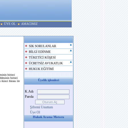
ÜYE OL
AMACIMIZ
SIK SORULANLAR
BİLGİ EDİNME
TÜKETİCİ KÖŞESİ
ÜCRETSİZ AVUKATLIK
HUKUK EĞİTİMİ
sinin birinci
ddesinin birinci
Üyelik işlemleri
ikinci fıkrası ile
K.Adı
Parola
Şifremi Unuttum
Üye Ol
Hukuk Arama Motoru